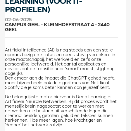
LEARNING (VOOR IT-
PROFIELEN)
02-06-2025
CAMPUS GEEL - KLEINHOEFSTRAAT 4 - 2440
GEEL
Artificial Intelligence (AI) is nog steeds aan een steile
opmars bezig en is intussen reeds stevig verankerd in
onze maatschappij, het werkveld en zelfs onze
persoonlijke leefwereld. Het aantal applicaties en
devices dat de transitie naar ‘smart' maakt, stijgt nog
dagelijks.
Denk maar aan de impact die ChatGPT gehad heeft,
maar bijvoorbeeld ook de algoritmes van Netflix of
Spotify die je soms beter kennen dan je jezelf kent.
De belangrijkste motor hiervoor is Deep Learning of
Artificiële Neurale Netwerken. Bij dit proces wordt het
menselijk brein nagebootst door te werken met
netwerken die bestaan uit verschillende lagen die
allemaal beelden, getallen, geluid en teksten kunnen
herkennen. Hoe meer lagen, hoe krachtiger en
'deeper' het netwerk zal zijn.