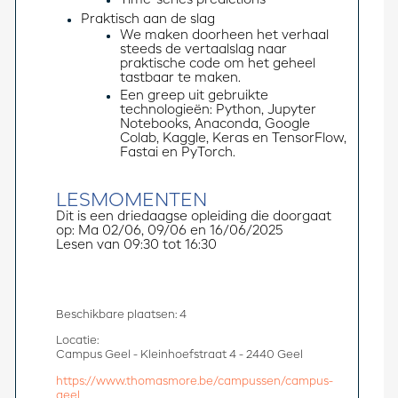
Time-series predictions
Praktisch aan de slag
We maken doorheen het verhaal
steeds de vertaalslag naar
praktische code om het geheel
tastbaar te maken.
Een greep uit gebruikte
technologieën: Python, Jupyter
Notebooks, Anaconda, Google
Colab, Kaggle, Keras en TensorFlow,
Fastai en PyTorch.
LESMOMENTEN
Dit is een driedaagse opleiding die doorgaat 
op: Ma 02/06, 09/06 en 16/06/2025
Lesen van 09:30 tot 16:30  
Beschikbare plaatsen: 4
Locatie:
Campus Geel - Kleinhoefstraat 4 - 2440 Geel
https://www.thomasmore.be/campussen/campus-
geel