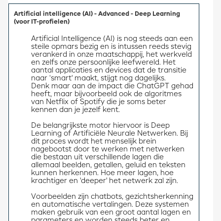
Artificial intelligence (AI) - Advanced - Deep Learning
(voor IT-profielen)
Artificial Intelligence (AI) is nog steeds aan een 
steile opmars bezig en is intussen reeds stevig 
verankerd in onze maatschappij, het werkveld 
en zelfs onze persoonlijke leefwereld. Het 
aantal applicaties en devices dat de transitie 
naar ‘smart' maakt, stijgt nog dagelijks.
Denk maar aan de impact die ChatGPT gehad 
heeft, maar bijvoorbeeld ook de algoritmes 
van Netflix of Spotify die je soms beter 
kennen dan je jezelf kent.
De belangrijkste motor hiervoor is Deep 
Learning of Artificiële Neurale Netwerken. Bij 
dit proces wordt het menselijk brein 
nagebootst door te werken met netwerken 
die bestaan uit verschillende lagen die 
allemaal beelden, getallen, geluid en teksten 
kunnen herkennen. Hoe meer lagen, hoe 
krachtiger en 'deeper' het netwerk zal zijn.
Voorbeelden zijn chatbots, gezichtsherkenning 
en automatische vertalingen. Deze systemen 
maken gebruik van een groot aantal lagen en 
parameters en worden steeds beter en 