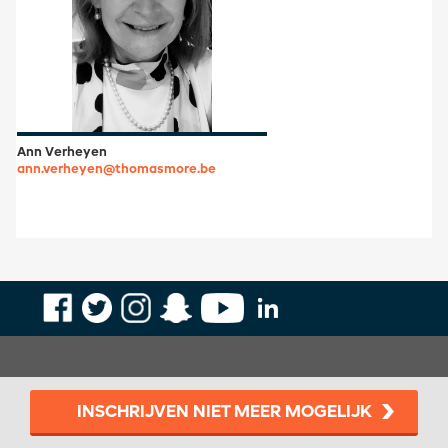
Ann Verheyen
ann.verheyen@thomasmore.be
INSCHRIJVEN NIET MEER MOGELIJK