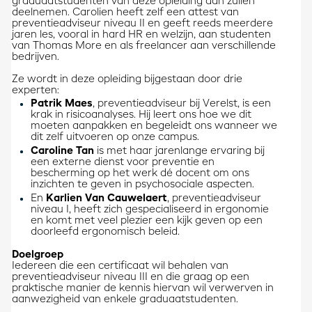
graduaatstudenten van deze opleiding aan zullen
deelnemen. Carolien heeft zelf een attest van
preventieadviseur niveau II en geeft reeds meerdere
jaren les, vooral in hard HR en welzijn, aan studenten
van Thomas More en als freelancer aan verschillende
bedrijven.
Ze wordt in deze opleiding bijgestaan door drie
experten:
Patrik Maes
, preventieadviseur bij Verelst, is een
krak in risicoanalyses. Hij leert ons hoe we dit
moeten aanpakken en begeleidt ons wanneer we
dit zelf uitvoeren op onze campus.
Caroline Tan
is met haar jarenlange ervaring bij
een externe dienst voor preventie en
bescherming op het werk dé docent om ons
inzichten te geven in psychosociale aspecten.
En
Karlien Van Cauwelaert
, preventieadviseur
niveau I, heeft zich gespecialiseerd in ergonomie
en komt met veel plezier een kijk geven op een
doorleefd ergonomisch beleid.
Doelgroep
Iedereen die een certificaat wil behalen van
preventieadviseur niveau III en die graag op een
praktische manier de kennis hiervan wil verwerven in
aanwezigheid van enkele graduaatstudenten.