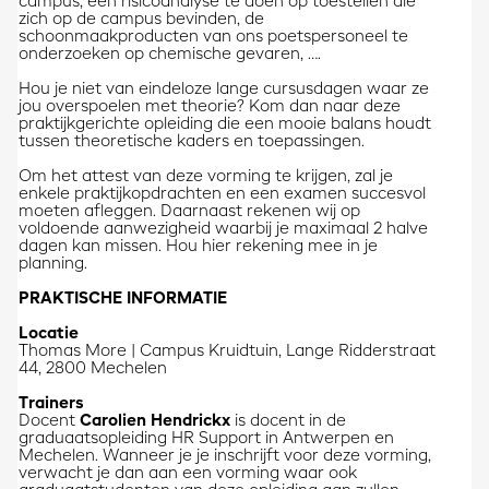
campus, een risicoanalyse te doen op toestellen die
zich op de campus bevinden, de
schoonmaakproducten van ons poetspersoneel te
onderzoeken op chemische gevaren, ….
Hou je niet van eindeloze lange cursusdagen waar ze
jou overspoelen met theorie? Kom dan naar deze
praktijkgerichte opleiding die een mooie balans houdt
tussen theoretische kaders en toepassingen.
Om het attest van deze vorming te krijgen, zal je
enkele praktijkopdrachten en een examen succesvol
moeten afleggen. Daarnaast rekenen wij op
voldoende aanwezigheid waarbij je maximaal 2 halve
dagen kan missen. Hou hier rekening mee in je
planning.
PRAKTISCHE INFORMATIE
Locatie
Thomas More | Campus Kruidtuin, Lange Ridderstraat
44, 2800 Mechelen
Trainers
Docent
Carolien Hendrickx
is docent in de
graduaatsopleiding HR Support in Antwerpen en
Mechelen. Wanneer je je inschrijft voor deze vorming,
verwacht je dan aan een vorming waar ook