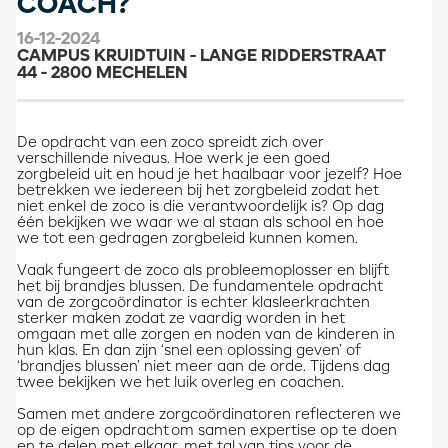
COACH?
16-12-2024
CAMPUS KRUIDTUIN - LANGE RIDDERSTRAAT
44 - 2800 MECHELEN
​​​​De opdracht van een zoco spreidt zich over
verschillende niveaus. Hoe werk je een goed
zorgbeleid uit en houd je het haalbaar voor jezelf? Hoe
betrekken we iedereen bij het zorgbeleid zodat het
niet enkel de zoco is die verantwoordelijk is? Op dag
één bekijken we waar we al staan als school en hoe
we tot een gedragen zorgbeleid kunnen komen.
​Vaak fungeert de zoco als probleemoplosser en blijft
het bij brandjes blussen. De fundamentele opdracht
van de zorgcoördinator is echter klasleerkrachten
sterker maken zodat ze vaardig worden in het
omgaan met alle zorgen en noden van de kinderen in
hun klas. En dan zijn ‘snel een oplossing geven’ of
‘brandjes blussen’ niet meer aan de orde. Tijdens dag
twee bekijken we het luik overleg en coachen.
​Samen met andere zorgcoördinatoren reflecteren we
op de eigen opdracht om samen expertise op te doen
en te delen met elkaar, met tal van tips voor de