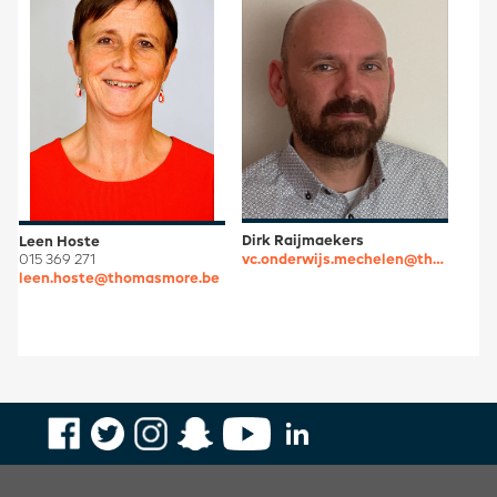
Dirk Raijmaekers
Leen Hoste
vc.onderwijs.mechelen@thomasmore.be
015 369 271
leen.hoste@thomasmore.be