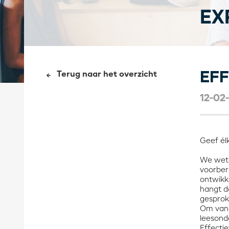
EX
EFF
Terug naar het overzicht
12-02
Geef élk
We wete
voorber
ontwikk
hangt d
gesprok
Om van 
leesonde
Effectie