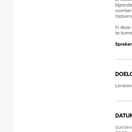
bijzond
voorber
taalver
In deze 
te komen
Spreker
DOEL
Leraren
DATUM
donderd