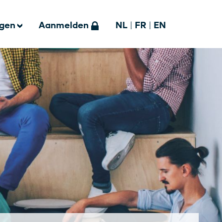
ngen
Aanmelden
NL
|
FR
|
EN