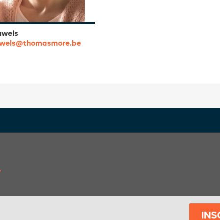
uwels
uwels@thomasmore.be
INS