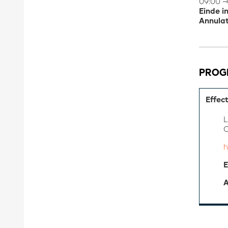
09:00 ⇾
Einde i
Annulat
PRO
Effec
L
C
h
E
A