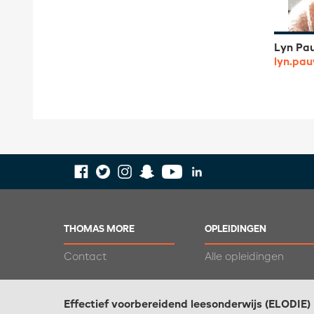
Lyn Pa
lyn.pa
THOMAS MORE
OPLEIDINGEN
Contact
Alle opleidingen
Effectief voorbereidend leesonderwijs (ELODIE)