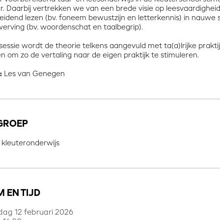
er. Daarbij vertrekken we van een brede visie op leesvaardighe
eidend lezen (bv. foneem bewustzijn en letterkennis) in nauw
werving (bv. woordenschat en taalbegrip).
sessie wordt de theorie telkens aangevuld met ta(a)lrijke prak
 om zo de vertaling naar de eigen praktijk te stimuleren.
:
Les van Genegen
GROEP
 kleuteronderwijs
 EN TIJD
ag 12 februari 2026