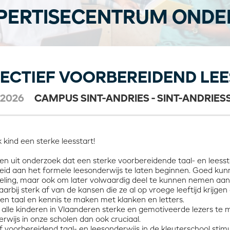
PERTISECENTRUM ONDER
ECTIEF VOORBEREIDEND LEE
-2026
CAMPUS SINT-ANDRIES - SINT-ANDRIES
 kind een sterke leesstart!
n uit onderzoek dat een sterke voorbereidende taal- en leessta
eid aan het formele leesonderwijs te laten beginnen. Goed kunn
eling, maar ook om later volwaardig deel te kunnen nemen aan 
aarbij sterk af van de kansen die ze al op vroege leeftijd kri
en taal en kennis te maken met klanken en letters.
alle kinderen in Vlaanderen sterke en gemotiveerde lezers te m
rwijs in onze scholen dan ook cruciaal.
f voorbereidend taal- en leesonderwijs in de kleuterschool stimul