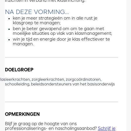
inzichten in verband met klasinrichting.
NA DEZE VORMING…
ken je meer strategieën om in alle rust je
klasgroep te managen;
ben je beter gewapend om om te gaan met
moeilijke situaties op vlak van klasmanagement;
win je tijd en energie door je klas effectiever te
managen.
DOELGROEP
lasleerkrachten, zorgleerkrachten, zorgcoördinatoren,
schoolleiding, beleidsondersteuners van het basisonderwijs
OPMERKINGEN
Blijf je graag op de hoogte van ons
professionaliserings- en nascholingsaanbod?
Schrijf je