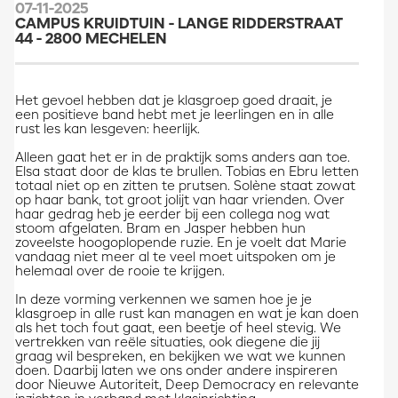
07-11-2025
CAMPUS KRUIDTUIN - LANGE RIDDERSTRAAT
44 - 2800 MECHELEN
Het gevoel hebben dat je klasgroep goed draait, je
een positieve band hebt met je leerlingen en in alle
rust les kan lesgeven: heerlijk.
Alleen gaat het er in de praktijk soms anders aan toe.
Elsa staat door de klas te brullen. Tobias en Ebru letten
totaal niet op en zitten te prutsen. Solène staat zowat
op haar bank, tot groot jolijt van haar vrienden. Over
haar gedrag heb je eerder bij een collega nog wat
stoom afgelaten. Bram en Jasper hebben hun
zoveelste hoogoplopende ruzie. En je voelt dat Marie
vandaag niet meer al te veel moet uitspoken om je
helemaal over de rooie te krijgen.
In deze vorming verkennen we samen hoe je je
klasgroep in alle rust kan managen en wat je kan doen
als het toch fout gaat, een beetje of heel stevig. We
vertrekken van reële situaties, ook diegene die jij
graag wil bespreken, en bekijken we wat we kunnen
doen. Daarbij laten we ons onder andere inspireren
door Nieuwe Autoriteit, Deep Democracy en relevante