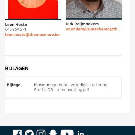
Dirk Raijmaekers
Leen Hoste
vc.onderwijs.mechelen@thomasmore.be
015 369 271
leen.hoste@thomasmore.be
BIJLAGEN
Klasmanagement - volledige studiedag
Steffie DB - samenvatting.pdf