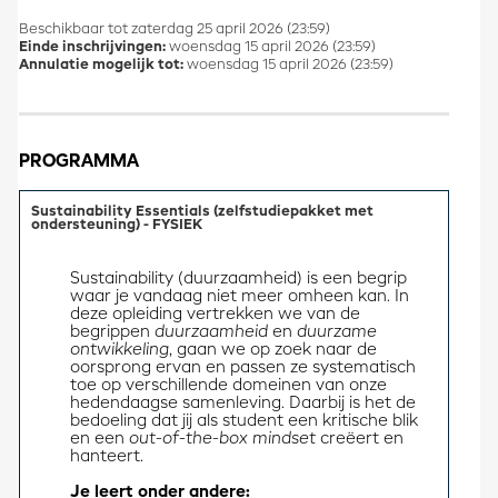
Beschikbaar tot zaterdag 25 april 2026 (23:59)
Einde inschrijvingen:
woensdag 15 april 2026 (23:59)
Annulatie mogelijk tot:
woensdag 15 april 2026 (23:59)
PROGRAMMA
Sustainability Essentials (zelfstudiepakket met
ondersteuning) - FYSIEK
Sustainability (duurzaamheid) is een begrip 
waar je vandaag niet meer omheen kan. In 
deze opleiding vertrekken we van de 
begrippen 
duurzaamheid 
en 
duurzame 
ontwikkeling
, gaan we op zoek naar de 
oorsprong ervan en passen ze systematisch 
toe op verschillende domeinen van onze 
hedendaagse samenleving. Daarbij is het de 
bedoeling dat jij als student een kritische blik 
en een 
out-of-the-box mindset
 creëert en 
hanteert.
Je leert onder andere: