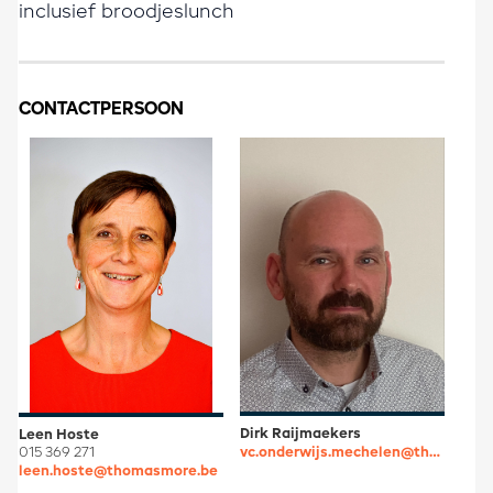
inclusief broodjeslunch
CONTACTPERSOON
Dirk Raijmaekers
Leen Hoste
vc.onderwijs.mechelen@thomasmore.be
015 369 271
leen.hoste@thomasmore.be