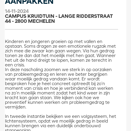
AANPAKKEN
14-11-2024
CAMPUS KRUIDTUIN - LANGE RIDDERSTRAAT
44 - 2800 MECHELEN
Kinderen en jongeren groeien op met vallen en
opstaan. Soms dragen ze een emotionele rugzak met
zich mee die zwaar kan gaan wegen. Via hun gedrag
tonen ze dan dat het moeilijk met hen gaat. Wanneer
het uit de hand dreigt te lopen, komen ze terecht in
een crisis.
In deze nascholing zoomen we sterk in op oorzaken
van probleemgedrag en leren we beter begrijpen
waar moeilijk gedrag vandaan komt. Er wordt
besproken hoe je heel concreet optreedt bij zo’n
moment van crisis en hoe je verbindend kan werken
na zo’n moeilijk moment zodat het kind weer in zijn
kracht kan gaan staan. We kijken ook hoe we
preventief kunnen werken om probleemgedrag te
vermijden.
In tweede instantie bekijken we een volgsysteem, het
lichtensysteem, opdat we moeilijk gedrag in beeld
kunnen brengen via een duidelijk onderbouwd
stappenplan.