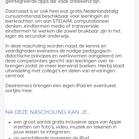
geïntegreerde apps die vaak onbekend zijn.
Daarnaast is er ook heel wat gratis Nederlandstalig
cursusmateriaal beschikbaar voor leerlingen én
leerkrachten om aan STE(A)M, computationeel
denken, eindtermen media of transversale
eindtermen te werken die zowel bruikbaar zijn in het
lager als secundair onderwijs.
In deze nascholing worden naast de kennis en
vaardigheden eveneens de nodige pedagogisch-
didactische principes en werkvormen aangeleerd om
deze competenties gericht aan leerlingen over te
brengen zodat ze meer leerwinst boeken. Hierbij staat
uitwisseling met collega’s en delen van ervaringen
centraal.
Deelnemers brengen een eigen iPad en eventueel
oortjes mee.
NA DEZE NASCHOLING KAN JE...
een groot aantal gratis inclusieve apps van Apple
inzetten om foto’s, video, muziek en tekenen in
jouw lessen te integreren;
op verschillende manieren de iPad