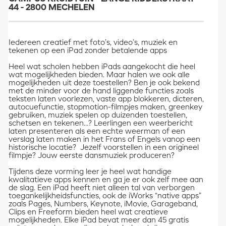
44 - 2800 MECHELEN
Iedereen creatief met foto’s, video’s, muziek en
tekenen op een iPad zonder betalende apps
Heel wat scholen hebben iPads aangekocht die heel
wat mogelijkheden bieden. Maar halen we ook alle
mogelijkheden uit deze toestellen? Ben je ook bekend
met de minder voor de hand liggende functies zoals
teksten laten voorlezen, vaste app blokkeren, dicteren,
autocuefunctie, stopmotion-filmpjes maken, greenkey
gebruiken, muziek spelen op duizenden toestellen,
schetsen en tekenen…? Leerlingen een weerbericht
laten presenteren als een echte weerman of een
verslag laten maken in het Frans of Engels vanop een
historische locatie? Jezelf voorstellen in een origineel
filmpje? Jouw eerste dansmuziek produceren?
Tijdens deze vorming leer je heel wat handige
kwalitatieve apps kennen en ga je er ook zelf mee aan
de slag. Een iPad heeft niet alleen tal van verborgen
toegankelijkheidsfuncties, ook de iWorks “native apps”
zoals Pages, Numbers, Keynote, iMovie, Garageband,
Clips en Freeform bieden heel wat creatieve
mogelijkheden. Elke iPad bevat meer dan 45 gratis