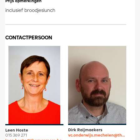
Prijs opmerkingen
inclusief broodjeslunch
CONTACTPERSOON
Dirk Raijmaekers
Leen Hoste
vc.onderwijs.mechelen@thomasmore.be
015 369 271