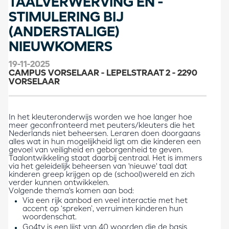
TAALVERWERVING EN -
STIMULERING BIJ
(ANDERSTALIGE)
NIEUWKOMERS
19-11-2025
CAMPUS VORSELAAR - LEPELSTRAAT 2 - 2290
VORSELAAR
In het kleuteronderwijs worden we hoe langer hoe
meer geconfronteerd met peuters/kleuters die het
Nederlands niet beheersen. Leraren doen doorgaans
alles wat in hun mogelijkheid ligt om die kinderen een
gevoel van veiligheid en geborgenheid te geven.
Taalontwikkeling staat daarbij centraal. Het is immers
via het geleidelijk beheersen van 'nieuwe' taal dat
kinderen greep krijgen op de (school)wereld en zich
verder kunnen ontwikkelen.
Volgende thema's komen aan bod:
Via een rijk aanbod en veel interactie met het
accent op ‘spreken’, verruimen kinderen hun
woordenschat.
Go4ty is een lijst van 40 woorden die de basis