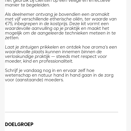
het gebruik bij cliënten op een veilige en effectieve
manier te begeleiden.
Als deelnemer ontvang je bovendien een aromakit
met vijf verschillende etherische oliën, ter waarde van
€75, inbegrepen in de kostprijs. Deze kit vormt een
waardevolle aanvulling op je praktijk en maakt het
mogelijk om de aangeleerde technieken meteen in te
zetten.
Laat je zintuigen prikkelen en ontdek hoe aroma’s een
waardevolle plaats kunnen innemen binnen de
verloskundige praktijk — steeds met respect voor
moeder, kind en professionaliteit.
Schrijf je vandaag nog in en ervaar zelf hoe
wetenschap en natuur hand in hand gaan in de zorg
voor (aanstaande) moeders.
DOELGROEP