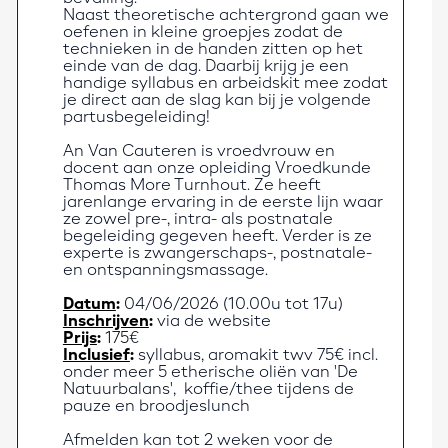
Naast theoretische achtergrond gaan we 
oefenen in kleine groepjes zodat de 
technieken in de handen zitten op het 
einde van de dag. Daarbij krijg je een 
handige syllabus en arbeidskit mee zodat 
je direct aan de slag kan bij je volgende 
partusbegeleiding!   
An Van Cauteren is vroedvrouw en 
docent aan onze opleiding Vroedkunde 
Thomas More Turnhout. Ze heeft 
jarenlange ervaring in de eerste lijn waar 
ze zowel pre-, intra- als postnatale 
begeleiding gegeven heeft. Verder is ze 
experte is zwangerschaps-, postnatale- 
en ontspanningsmassage. 
Datum
:
04/06/2026 (10.00u tot 17u) 
Inschrijven
:
via de website
Prijs
:
 175
€ 
Inclusief
:
 syllabus, aromakit twv 75€ incl. 
onder meer 5 etherische oliën van 'De 
Natuurbalans',  koffie/thee tijdens de 
pauze en broodjeslunch
Afmelden kan tot 2 weken voor de 