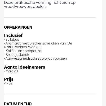
Deze praktische vorming richt zich op
vroedvrouwen, doula's.
OPMERKINGEN
Inclusief
-Syllabus
-Aromakit met 5 etherische oliën van 'De
Natuurbalans' twv 75€
-Koffie- en theepauze
-Broodjeslunch
-Aanwezigheidsattest wordt voorzien
Aantal deelnemers
-max 20
Prijs
-175€
DATUM EN TIJD