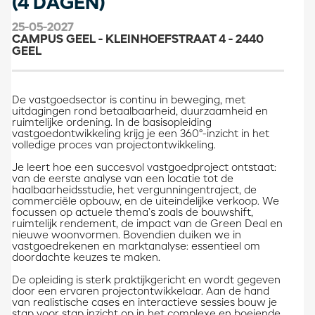
(4 DAGEN)
25-05-2027
CAMPUS GEEL - KLEINHOEFSTRAAT 4 - 2440
GEEL
De vastgoedsector is continu in beweging, met
uitdagingen rond betaalbaarheid, duurzaamheid en
ruimtelijke ordening. In de basisopleiding
vastgoedontwikkeling krijg je een 360°-inzicht in het
volledige proces van projectontwikkeling.
Je leert hoe een succesvol vastgoedproject ontstaat:
van de eerste analyse van een locatie tot de
haalbaarheidsstudie, het vergunningentraject, de
commerciële opbouw, en de uiteindelijke verkoop. We
focussen op actuele thema’s zoals de bouwshift,
ruimtelijk rendement, de impact van de Green Deal en
nieuwe woonvormen. Bovendien duiken we in
vastgoedrekenen en marktanalyse: essentieel om
doordachte keuzes te maken.
De opleiding is sterk praktijkgericht en wordt gegeven
door een ervaren projectontwikkelaar. Aan de hand
van realistische cases en interactieve sessies bouw je
stap voor stap inzicht op in het complexe en boeiende