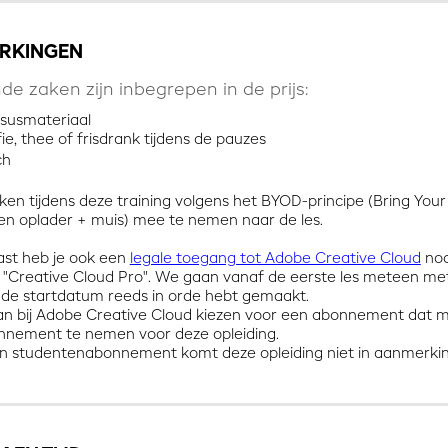
RKINGEN
de zaken zijn inbegrepen in de prijs:
susmateriaal
fie, thee of frisdrank tijdens de pauzes
ch
en tijdens deze training volgens het BYOD-principe (Bring Your
(en oplader + muis) mee te nemen naar de les.
st heb je ook een
legale toegang tot Adobe Creative Cloud
nod
 "Creative Cloud Pro". We gaan vanaf de eerste les meteen met 
r de startdatum reeds in orde hebt gemaakt.
 kan bij Adobe Creative Cloud kiezen voor een abonnement dat m
nnement te nemen voor deze opleiding.
n studentenabonnement komt deze opleiding niet in aanmerki