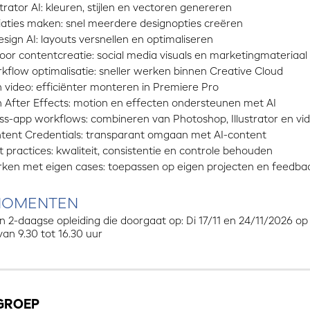
strator AI: kleuren, stijlen en vectoren genereren
iaties maken: snel meerdere designopties creëren
esign AI: layouts versnellen en optimaliseren
voor contentcreatie: social media visuals en marketingmateriaal
kflow optimalisatie: sneller werken binnen Creative Cloud
in video: efficiënter monteren in Premiere Pro
in After Effects: motion en effecten ondersteunen met AI
ss-app workflows: combineren van Photoshop, Illustrator en vi
tent Credentials: transparant omgaan met AI-content
t practices: kwaliteit, consistentie en controle behouden
ken met eigen cases: toepassen op eigen projecten en feedba
MOMENTEN
een 2-daagse opleiding die doorgaat op: Di 17/11 en 24/11/2026
an 9.30 tot 16.30 uur
GROEP