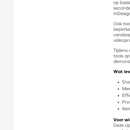
op basi
seconden
InDesign
Ook too
beperke
vandaag
videopr
Tijdens 
tools o
demonst
Wat lev
Sne
Mee
Eff
Pro
Ken
Voor wi
Deze opl