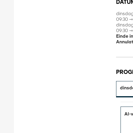
DATUM
dinsda
09:30 ⇾
dinsda
09:30 ⇾
Einde i
Annulat
PRO
dinsd
AI-