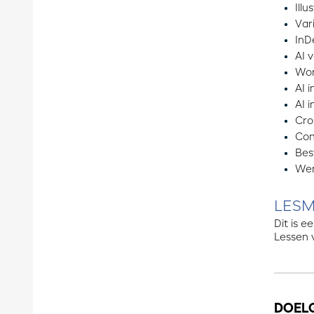
Illu
Var
InD
AI 
Wor
AI 
AI 
Cro
Con
Bes
Wer
LES
Dit is 
Lessen v
DOEL