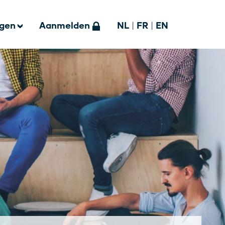
ngen
Aanmelden
NL
|
FR
|
EN