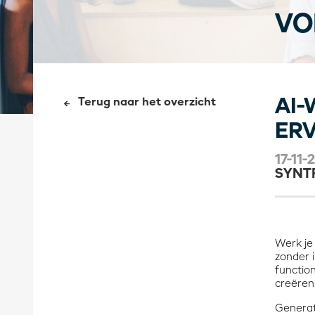
VO
AI-
Terug naar het overzicht
ERV
17-11-
SYNT
Werk je 
zonder i
functio
creëren
Generat