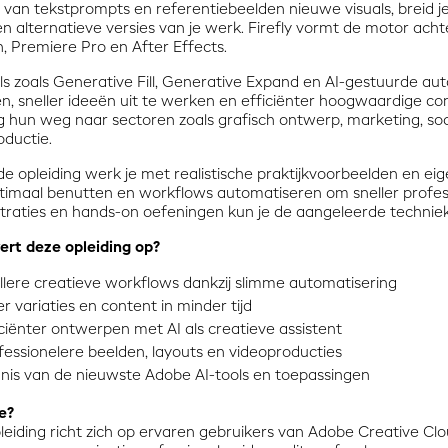
s van tekstprompts en referentiebeelden nieuwe visuals, breid j
 alternatieve versies van je werk. Firefly vormt de motor achter
, Premiere Pro en After Effects.
ls zoals Generative Fill, Generative Expand en AI-gestuurde aut
n, sneller ideeën uit te werken en efficiënter hoogwaardige c
 hun weg naar sectoren zoals grafisch ontwerp, marketing, soc
oductie.
de opleiding werk je met realistische praktijkvoorbeelden en eig
ptimaal benutten en workflows automatiseren om sneller profess
raties en hands-on oefeningen kun je de aangeleerde technieken 
ert deze opleiding op?
llere creatieve workflows dankzij slimme automatisering
r variaties en content in minder tijd
iciënter ontwerpen met AI als creatieve assistent
fessionelere beelden, layouts en videoproducties
nis van de nieuwste Adobe AI-tools en toepassingen
e?
eiding richt zich op ervaren gebruikers van Adobe Creative Clo