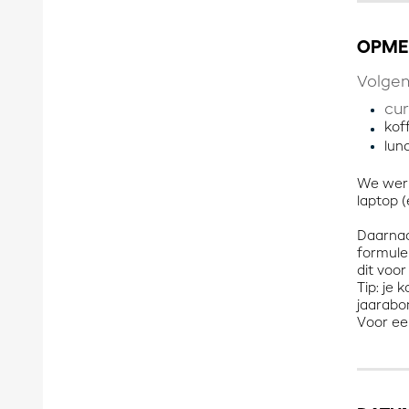
OPME
Volgen
cur
kof
lun
We werk
laptop 
Daarnaa
formule
dit voo
Tip: je
jaarabo
Voor ee