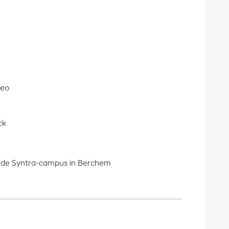
deo
ck
 op de Syntra-campus in Berchem