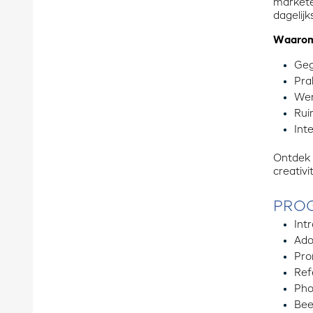
marketee
dagelijk
Waarom 
Geg
Pra
Wer
Rui
Int
Ontdek h
creativit
PRO
Int
Ado
Pro
Ref
Pho
Bee