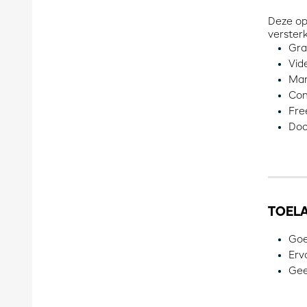
Deze op
verster
Gra
Vid
Mar
Con
Fre
Doc
TOEL
Goe
Erv
Geen