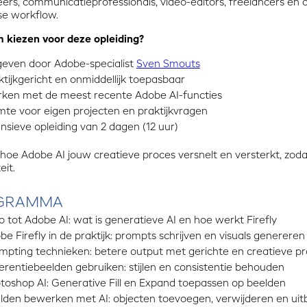
rs, communicatieprofessionals, video-editors, freelancers en c
se workflow.
kiezen voor deze opleiding?
even door Adobe-specialist
Sven Smouts
ktijkgericht en onmiddellijk toepasbaar
ken met de meest recente Adobe AI-functies
mte voor eigen projecten en praktijkvragen
ensieve opleiding van 2 dagen (12 uur)
oe Adobe AI jouw creatieve proces versnelt en versterkt, zodat
eit.
GRAMMA
ro tot Adobe AI: wat is generatieve AI en hoe werkt Firefly
be Firefly in de praktijk: prompts schrijven en visuals genereren
mpting technieken: betere output met gerichte en creatieve p
erentiebeelden gebruiken: stijlen en consistentie behouden
toshop AI: Generative Fill en Expand toepassen op beelden
lden bewerken met AI: objecten toevoegen, verwijderen en uit