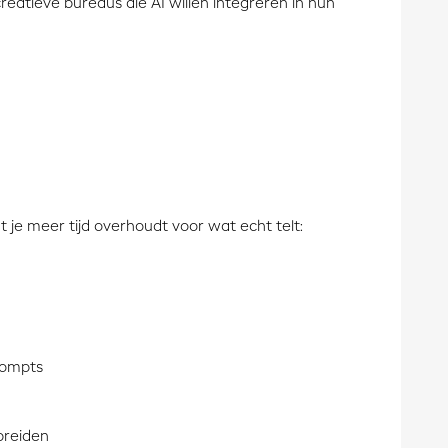
reatieve bureaus die AI willen integreren in hun
 je meer tijd overhoudt voor wat echt telt:
rompts
breiden