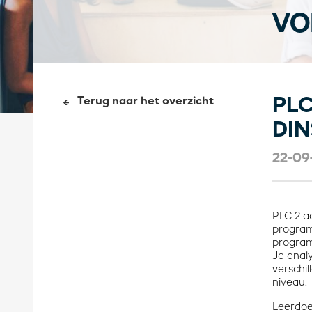
VO
PLC
Terug naar het overzicht
DI
22-09
PLC 2 a
program
program
Je anal
verschi
niveau.
Leerdoe