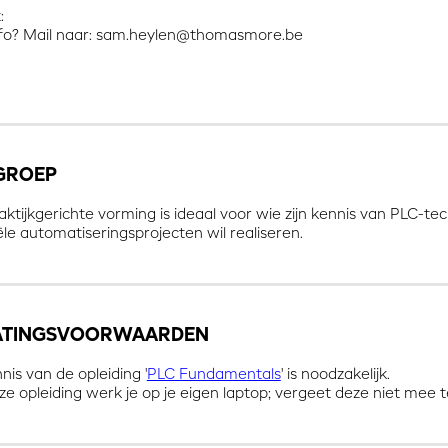
:
fo? Mail naar: sam.heylen@thomasmore.be
GROEP
ktijkgerichte vorming is ideaal voor wie zijn kennis van PLC-te
ële automatiseringsprojecten wil realiseren.
ATINGSVOORWAARDEN
is van de opleiding '
PLC Fundamentals
' is noodzakelijk.
e opleiding werk je op je eigen laptop; vergeet deze niet mee 