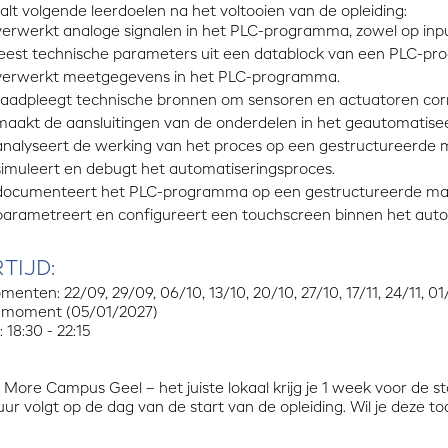
lt volgende leerdoelen na het voltooien van de opleiding:
verwerkt analoge signalen in het PLC-programma, zowel op inpu
leest technische parameters uit een datablock van een PLC-p
verwerkt meetgegevens in het PLC-programma.
raadpleegt technische bronnen om sensoren en actuatoren corre
maakt de aansluitingen van de onderdelen in het geautomatise
analyseert de werking van het proces op een gestructureerde m
simuleert en debugt het automatiseringsproces.
documenteert het PLC-programma op een gestructureerde man
parametreert en configureert een touchscreen binnen het auto
TIJD:
menten: 22/09, 29/09, 06/10, 13/10, 20/10, 27/10, 17/11, 24/11, 0
moment (05/01/2027)
 18:30 - 22:15
ore Campus Geel – het juiste lokaal krijg je 1 week voor de sta
ur volgt op de dag van de start van de opleiding. Wil je deze to