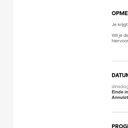
OPME
Je krijg
Wil je d
hiervoo
DATUM
dinsdag
Einde i
Annulat
PRO