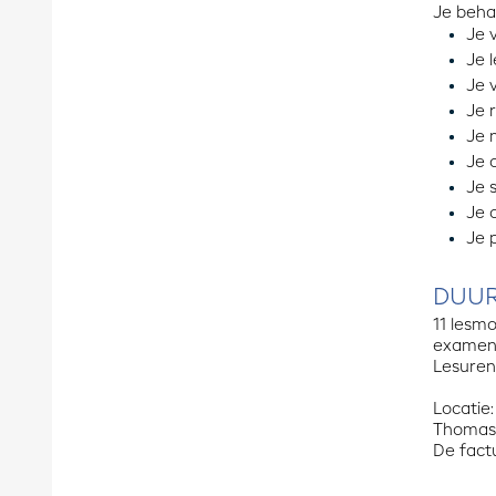
Je behaa
Je 
Je 
Je 
Je 
Je 
Je 
Je 
Je 
Je 
DUUR
11 lesmo
examen
Lesuren:
Locatie:
Thomas M
De factu