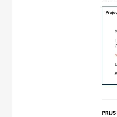
Proje
B
L
C
h
E
A
PRIJS