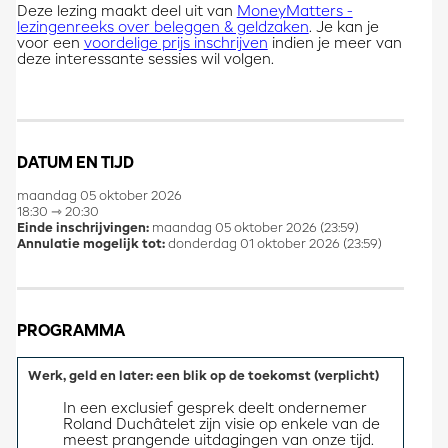
Deze lezing maakt deel uit van
MoneyMatters -
lezingenreeks over beleggen & geldzaken
. Je kan je
voor een
voordelige prijs inschrijven
indien je meer van
deze interessante sessies wil volgen.
DATUM EN TIJD
maandag 05 oktober 2026
18:30 ⇾ 20:30
Einde inschrijvingen:
maandag 05 oktober 2026 (23:59)
Annulatie mogelijk tot:
donderdag 01 oktober 2026 (23:59)
PROGRAMMA
Werk, geld en later: een blik op de toekomst (verplicht)
In een exclusief gesprek deelt ondernemer 
Roland Duchâtelet zijn visie op enkele van de 
meest prangende uitdagingen van onze tijd. 