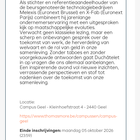
Als stichter en referentieaandeelhouder van 
de beursgenoteerde technologiebedrijven 
Melexis (Euronext Brussel) en X-Fab (Euronext 
Parijs) combineert hij jarenlange 
ondernemerservaring met een uitgesproken 
kijk op maatschappelijke evoluties.
Verwacht geen klassieke lezing, maar een 
scherp en onbevangen gesprek over de 
toekomst van werk, de herverdeling van 
welvaart en de rol van geld in onze 
samenleving. Zonder taboes en zonder 
voorgekauwde antwoorden gaat Duchâtelet 
in op vragen die ons allemaal aanbelangen.
Een inspirerende avond vol nieuwe inzichten, 
verrassende perspectieven en stof tot 
nadenken over de toekomst van onze 
samenleving.
Locatie:
Campus Geel - Kleinhoefstraat 4 - 2440 Geel
https://www.thomasmore.be/campussen/campus-
geel
Einde inschrijvingen:
maandag 05 oktober 2026
(23:59)