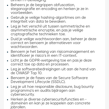
binnen IT-beveiliging.
Beheers je de begrippen obfuscation,
steganografie en encoding en herken je ze in
voorbeelden.
Gebruik je veilige hashing-algoritmes om de
integriteit van data te bewaken.
Leg je het verschil uit tussen symmetrische en
asymmetrische encryptie, en pas je veilige
cryptografische technieken toe.
Duid je veilige wachtwoorden aan, beheer je deze
correct en benoem je alternatieven voor
wachtwoorden.
Benoem je het belang van risicomanagement en
identificeer je risico’s in een IT-context.
Licht je de GDPR-wetgeving toe en pas je deze
correct toe op data en processen.
Leg je softwarebedreigingen uit aan de hand van
de OWASP Top 10.
Benoem je de fases van de Secure Software
Development Lifecycle (SSDLC).
Leg je uit hoe responsible disclosure, bug bounty
programma’s en audits bijdragen aan
cybersecurity.
Herken je diverse cybersecurityfuncties en -
domeinen en kan je ze koppelen aan concrete
jobrollen.