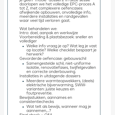
je geen “mooie” dossiers. In deze sessie 
doorlopen we het volledige EPC-proces A 
tot Z, met complexere oefencases: 
afwijkende opbouwen, onvolledige info, 
meerdere installaties en randgevallen 
waar veel tijd verloren gaat.
Wat behandelen we:
Intro: doel, aanpak en werkwijze 
Voorbereiding & plaatsbezoek: sneller en 
vollediger 
Welke info vraag je op? Wat leg je vast
op locatie? Welke checklist bespaart je
herwerk?
Gevorderde oefencase: gebouwschil 
Samengestelde schil, niet-uniforme
isolatie, renovatiefases, twijfelgevallen
en correcte onderbouwing.
Installaties in uitdagende dossiers 
Meerdere warmteopwekkers, (deels)
elektrische bijverwarming, SWW-
varianten: juiste keuzes en
foutpreventie.
Bewijsstukken, aannames en 
consistentiechecks 
Wat telt als bewijs, wanneer mag je
aannemen,…?