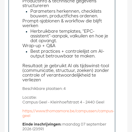
Productinfo & technische gegevens 
structureren 
Parameters herkennen, checklists
bouwen, productfiches ordenen.
Prompt-sjablonen & workflow die blijft 
werken 
Herbruikbare templates, “EPC-
assistent”-aanpak, valkuilen en hoe je
dat opvangt.
Wrap-up + Q&A 
Best practices + controlelijst om AI-
output betrouwbaar te maken.
Resultaat: je gebruikt AI als tijdswinst-tool 
(communicatie, structuur, zoeken) zonder 
controle of verantwoordelijkheid te 
verliezen
Beschikbare plaatsen: 4
Locatie:
Campus Geel - Kleinhoefstraat 4 - 2440 Geel
https://www.thomasmore.be/campussen/campus-
geel
Einde inschrijvingen:
maandag 07 september
2026 (23:59)