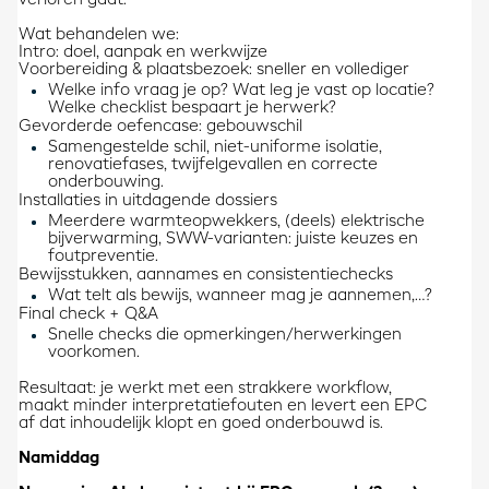
verloren gaat.
Wat behandelen we:
Intro: doel, aanpak en werkwijze
Voorbereiding & plaatsbezoek: sneller en vollediger
Welke info vraag je op? Wat leg je vast op locatie?
Welke checklist bespaart je herwerk?
Gevorderde oefencase: gebouwschil
Samengestelde schil, niet-uniforme isolatie,
renovatiefases, twijfelgevallen en correcte
onderbouwing.
Installaties in uitdagende dossiers
Meerdere warmteopwekkers, (deels) elektrische
bijverwarming, SWW-varianten: juiste keuzes en
foutpreventie.
Bewijsstukken, aannames en consistentiechecks
Wat telt als bewijs, wanneer mag je aannemen,…?
Final check + Q&A
Snelle checks die opmerkingen/herwerkingen
voorkomen.
Resultaat: je werkt met een strakkere workflow,
maakt minder interpretatiefouten en levert een EPC
af dat inhoudelijk klopt en goed onderbouwd is.
Namiddag