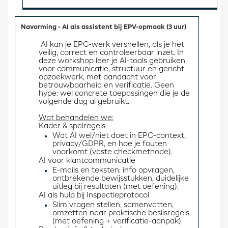
Navorming - AI als assistent bij EPV-opmaak (3 uur)
 AI kan je EPC-werk versnellen, als je het 
veilig, correct en controleerbaar inzet. In 
deze workshop leer je AI-tools gebruiken 
voor communicatie, structuur en gericht 
opzoekwerk, met aandacht voor 
betrouwbaarheid en verificatie. Geen 
hype: wel concrete toepassingen die je de 
volgende dag al gebruikt.
Wat behandelen we:
Kader & spelregels 
Wat AI wel/niet doet in EPC-context,
privacy/GDPR, en hoe je fouten
voorkomt (vaste checkmethode).
AI voor klantcommunicatie 
E-mails en teksten: info opvragen,
ontbrekende bewijsstukken, duidelijke
uitleg bij resultaten (met oefening).
AI als hulp bij Inspectieprotocol 
Slim vragen stellen, samenvatten,
omzetten naar praktische beslisregels
(met oefening + verificatie-aanpak).