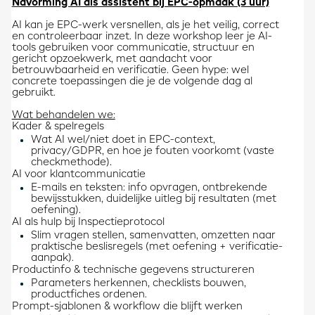
Navorming AI als assistent bij EPC-opmaak (3 uur)
AI kan je EPC-werk versnellen, als je het veilig, correct
en controleerbaar inzet. In deze workshop leer je AI-
tools gebruiken voor communicatie, structuur en
gericht opzoekwerk, met aandacht voor
betrouwbaarheid en verificatie. Geen hype: wel
concrete toepassingen die je de volgende dag al
gebruikt.
Wat behandelen we:
Kader & spelregels
Wat AI wel/niet doet in EPC-context,
privacy/GDPR, en hoe je fouten voorkomt (vaste
checkmethode).
AI voor klantcommunicatie
E-mails en teksten: info opvragen, ontbrekende
bewijsstukken, duidelijke uitleg bij resultaten (met
oefening).
AI als hulp bij Inspectieprotocol
Slim vragen stellen, samenvatten, omzetten naar
praktische beslisregels (met oefening + verificatie-
aanpak).
Productinfo & technische gegevens structureren
Parameters herkennen, checklists bouwen,
productfiches ordenen.
Prompt-sjablonen & workflow die blijft werken