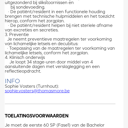
uitgezonderd bij slikstoornissen en
bij sondevoeding.
· De patiënt/resident in een functionele houding
brengen met technische hulpmiddelen en het toezicht
hierop, conform het zorgplan.
· De patiënt/resident helpen bij niet steriele afname
van excreties en secreties.
3. Preventie
Je neemt preventieve maatregelen ter voorkoming
van lichamelijke letsels en decubitus:
· Toepassing van de maatregelen ter voorkoming van
lichamelijke letsels, conform het zorgplan.
4. Klinisch onderwijs
Je loopt 34 stage-uren door middel van 4
aansluitende dagen met verslaglegging en een
reflectieopdracht.
INFO
Sophie Vosters (Turnhout):
sophie.vosters@thomasmore.be
TOELATINGSVOORWAARDEN
Je moet de eerste 60 SP (Fase1) van de Bachelor