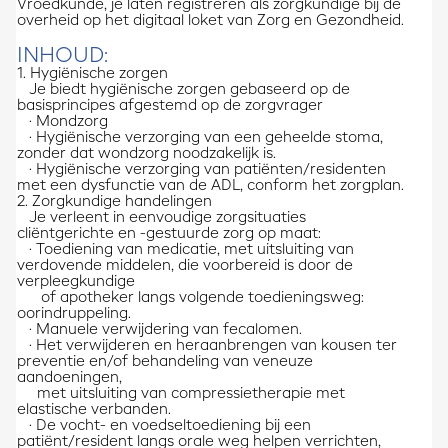
Vroedkunde, je laten registreren als zorgkundige bij de
overheid op het digitaal loket van Zorg en Gezondheid.
INHOUD:
1. Hygiënische zorgen
Je biedt hygiënische zorgen gebaseerd op de
basisprincipes afgestemd op de zorgvrager
· Mondzorg
· Hygiënische verzorging van een geheelde stoma,
zonder dat wondzorg noodzakelijk is.
· Hygiënische verzorging van patiënten/residenten
met een dysfunctie van de ADL, conform het zorgplan.
2. Zorgkundige handelingen
Je verleent in eenvoudige zorgsituaties
cliëntgerichte en -gestuurde zorg op maat:
· Toediening van medicatie, met uitsluiting van
verdovende middelen, die voorbereid is door de
verpleegkundige
of apotheker langs volgende toedieningsweg:
oorindruppeling.
· Manuele verwijdering van fecalomen.
· Het verwijderen en heraanbrengen van kousen ter
preventie en/of behandeling van veneuze
aandoeningen,
met uitsluiting van compressietherapie met
elastische verbanden.
· De vocht- en voedseltoediening bij een
patiënt/resident langs orale weg helpen verrichten,