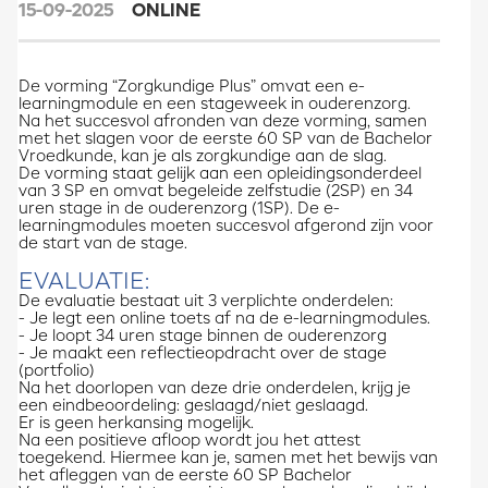
15-09-2025
ONLINE
De vorming “Zorgkundige Plus” omvat een e-
learningmodule en een stageweek in ouderenzorg.
Na het succesvol afronden van deze vorming, samen
met het slagen voor de eerste 60 SP van de Bachelor
Vroedkunde, kan je als zorgkundige aan de slag.
De vorming staat gelijk aan een opleidingsonderdeel
van 3 SP en omvat begeleide zelfstudie (2SP) en 34
uren stage in de ouderenzorg (1SP). De e-
learningmodules moeten succesvol afgerond zijn voor
de start van de stage.
EVALUATIE:
De evaluatie bestaat uit 3 verplichte onderdelen:
- Je legt een online toets af na de e-learningmodules.
- Je loopt 34 uren stage binnen de ouderenzorg
- Je maakt een reflectieopdracht over de stage
(portfolio)
Na het doorlopen van deze drie onderdelen, krijg je
een eindbeoordeling: geslaagd/niet geslaagd.
Er is geen herkansing mogelijk.
Na een positieve afloop wordt jou het attest
toegekend. Hiermee kan je, samen met het bewijs van
het afleggen van de eerste 60 SP Bachelor