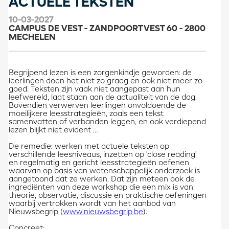
ACTUELE TEKSTEN
10-03-2027
CAMPUS DE VEST - ZANDPOORTVEST 60 - 2800
MECHELEN
Begrijpend lezen is een zorgenkindje geworden: de
leerlingen doen het niet zo graag en ook niet meer zo
goed. Teksten zijn vaak niet aangepast aan hun
leefwereld, laat staan aan de actualiteit van de dag.
Bovendien verwerven leerlingen onvoldoende de
moeilijkere leesstrategieën, zoals een tekst
samenvatten of verbanden leggen, en ook verdiepend
lezen blijkt niet evident …
De remedie: werken met actuele teksten op
verschillende leesniveaus, inzetten op 'close reading'
en regelmatig en gericht leesstrategieën oefenen
waarvan op basis van wetenschappelijk onderzoek is
aangetoond dat ze werken. Dat zijn meteen ook de
ingrediënten van deze workshop die een mix is van
theorie, observatie, discussie en praktische oefeningen
waarbij vertrokken wordt van het aanbod van
Nieuwsbegrip (
www.nieuwsbegrip.be
).
Concreet: