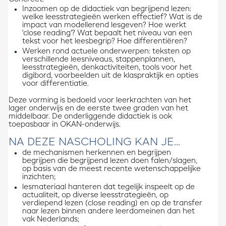
Inzoomen op de didactiek van begrijpend lezen:
welke leesstrategieën werken effectief? Wat is de
impact van modellerend lesgeven? Hoe werkt
'close reading'? Wat bepaalt het niveau van een
tekst voor het leesbegrip? Hoe differentiëren?
Werken rond actuele onderwerpen: teksten op
verschillende leesniveaus, stappenplannen,
leesstrategieën, denkactiviteiten, tools voor het
digibord, voorbeelden uit de klaspraktijk en opties
voor differentiatie.
Deze vorming is bedoeld voor leerkrachten van het
lager onderwijs en de eerste twee graden van het
middelbaar. De onderliggende didactiek is ook
toepasbaar in OKAN-onderwijs.
NA DEZE NASCHOLING KAN JE...
de mechanismen herkennen en begrijpen
begrijpen die begrijpend lezen doen falen/slagen,
op basis van de meest recente wetenschappelijke
inzichten;
lesmateriaal hanteren dat tegelijk inspeelt op de
actualiteit, op diverse leesstrategieën, op
verdiepend lezen (close reading) en op de transfer
naar lezen binnen andere leerdomeinen dan het
vak Nederlands;