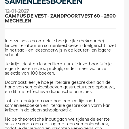
SAMENLEESBOEKEN
12-01-2027
CAMPUS DE VEST - ZANDPOORTVEST 60 - 2800
MECHELEN
In deze sessies ontdek je hoe je rijke (bekroonde)
kinderliteratuur en samenleesboeken doelgericht inzet
in het taal- en leesonderwijs in de kleuter- en lagere
school.
Je krijgt zicht op kinderliteratuur die inzetbaar is in je
eigen klas- en schoolpraktijk, onder meer via onze
selectie van 100 boeken.
Daarnaast leer je hoe je literaire gesprekken aan de
hand van samenleesboeken gestructureerd opbouwt,
en dit met effectieve didactische principes.
Tot slot denk je na over hoe een leerlijn rond
samenleesboeken en literaire gesprekken vorm kan
krijgen in de eigen schoolpraktijk.
Na de theoretische input gaan we tijdens de eerste
sessie samen aan de slag met een samenleesboek,
zodat je de verworven inzichten vervolgens kan