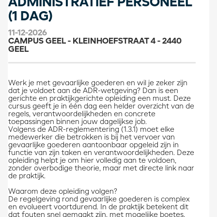
ADMINISTRATIEF PERSONEEL
(1 DAG)
11-12-2026
CAMPUS GEEL - KLEINHOEFSTRAAT 4 - 2440
GEEL
Werk je met gevaarlijke goederen en wil je zeker zijn
dat je voldoet aan de ADR-wetgeving? Dan is een
gerichte en praktijkgerichte opleiding een must. Deze
cursus geeft je in één dag een helder overzicht van de
regels, verantwoordelijkheden en concrete
toepassingen binnen jouw dagelijkse job.
Volgens de ADR-reglementering (1.3.1) moet elke
medewerker die betrokken is bij het vervoer van
gevaarlijke goederen aantoonbaar opgeleid zijn in
functie van zijn taken en verantwoordelijkheden. Deze
opleiding helpt je om hier volledig aan te voldoen,
zonder overbodige theorie, maar met directe link naar
de praktijk.
Waarom deze opleiding volgen?
De regelgeving rond gevaarlijke goederen is complex
en evolueert voortdurend. In de praktijk betekent dit
dat fouten snel gemaakt zijn, met mogelijke boetes,