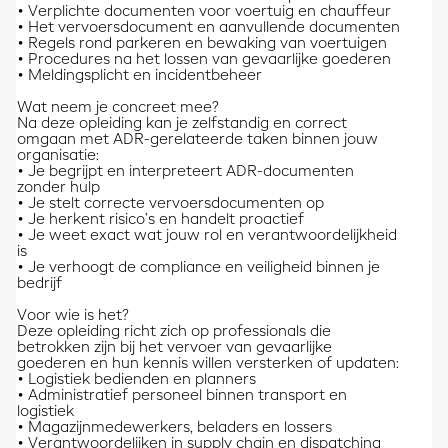
• Verplichte documenten voor voertuig en chauffeur
• Het vervoersdocument en aanvullende documenten
• Regels rond parkeren en bewaking van voertuigen
• Procedures na het lossen van gevaarlijke goederen
• Meldingsplicht en incidentbeheer
Wat neem je concreet mee?
Na deze opleiding kan je zelfstandig en correct
omgaan met ADR-gerelateerde taken binnen jouw
organisatie:
• Je begrijpt en interpreteert ADR-documenten
zonder hulp
• Je stelt correcte vervoersdocumenten op
• Je herkent risico’s en handelt proactief
• Je weet exact wat jouw rol en verantwoordelijkheid
is
• Je verhoogt de compliance en veiligheid binnen je
bedrijf
Voor wie is het?
Deze opleiding richt zich op professionals die
betrokken zijn bij het vervoer van gevaarlijke
goederen en hun kennis willen versterken of updaten:
• Logistiek bedienden en planners
• Administratief personeel binnen transport en
logistiek
• Magazijnmedewerkers, beladers en lossers
• Verantwoordelijken in supply chain en dispatching