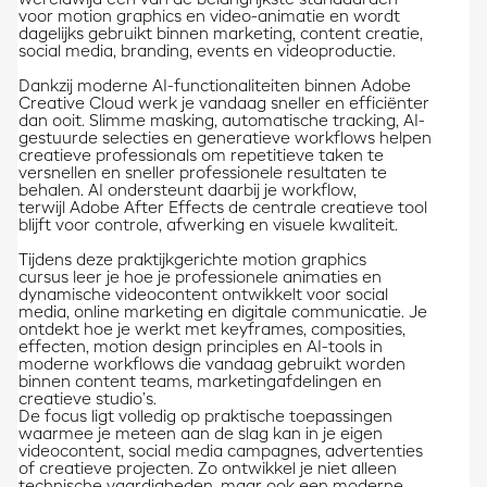
wereldwijd één van de belangrijkste standaarden
voor motion graphics en video-animatie en wordt
dagelijks gebruikt binnen marketing, content creatie,
social media, branding, events en videoproductie.
Dankzij moderne AI-functionaliteiten binnen Adobe
Creative Cloud werk je vandaag sneller en efficiënter
dan ooit. Slimme masking, automatische tracking, AI-
gestuurde selecties en generatieve workflows helpen
creatieve professionals om repetitieve taken te
versnellen en sneller professionele resultaten te
behalen. AI ondersteunt daarbij je workflow,
terwijl Adobe After Effects de centrale creatieve tool
blijft voor controle, afwerking en visuele kwaliteit.
Tijdens deze praktijkgerichte motion graphics
cursus leer je hoe je professionele animaties en
dynamische videocontent ontwikkelt voor social
media, online marketing en digitale communicatie. Je
ontdekt hoe je werkt met keyframes, composities,
effecten, motion design principles en AI-tools in
moderne workflows die vandaag gebruikt worden
binnen content teams, marketingafdelingen en
creatieve studio’s.
De focus ligt volledig op praktische toepassingen
waarmee je meteen aan de slag kan in je eigen
videocontent, social media campagnes, advertenties
of creatieve projecten. Zo ontwikkel je niet alleen