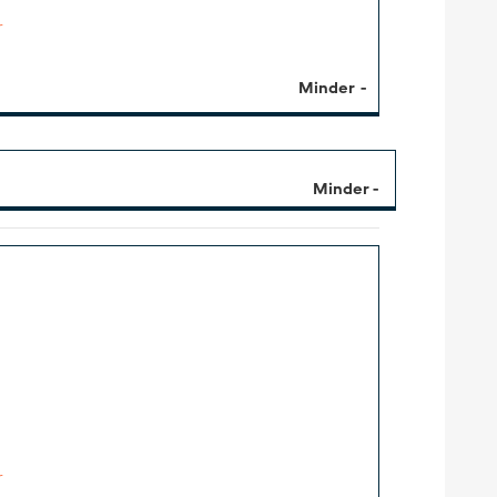
r
Minder
r