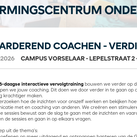
RMINGSCENTRUM ONDE
ARDEREND COACHEN - VERDI
-2026
CAMPUS VORSELAAR - LEPELSTRAAT 2 
6-daagse interactieve vervolgtraining
bouwen we verder op de 
epen we jouw coaching. Dit doen we door verder in te gaan op 
g krachtiger maken.
rzoeken hoe de inzichten voor onszelf werken en bekijken hoe
catie met en coaching van anderen. We creëren een stimulere
de sessies bewust aan de slag te gaan met de inzichten en vaa
n de sessies en gaan in op elkaars vragen.
ep uit de thema’s:
oefenen op meer uitdagend en ontspannen hanteren van de 