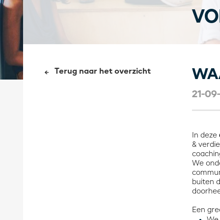
VO
WA
Terug naar het overzicht
21-09
In deze
& verdi
coachin
We onde
communi
buiten 
doorhee
Een gre
We 