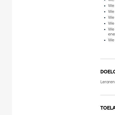
We 
We 
We 
We 
We 
ene
We 
DOEL
Leraren
TOEL