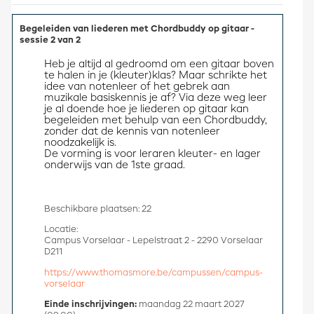
Begeleiden van liederen met Chordbuddy op gitaar -
sessie 2 van 2
Heb je altijd al gedroomd om een gitaar boven 
te halen in je (kleuter)klas? Maar schrikte het 
idee van notenleer of het gebrek aan 
muzikale basiskennis je af? Via deze weg leer 
je al doende hoe je liederen op gitaar kan 
begeleiden met behulp van een Chordbuddy, 
zonder dat de kennis van notenleer 
noodzakelijk is. 
De vorming is voor leraren kleuter- en lager 
onderwijs van de 1ste graad.
Beschikbare plaatsen: 22
Locatie:
Campus Vorselaar - Lepelstraat 2 - 2290 Vorselaar
D211
https://www.thomasmore.be/campussen/campus-
vorselaar
Einde inschrijvingen:
maandag 22 maart 2027