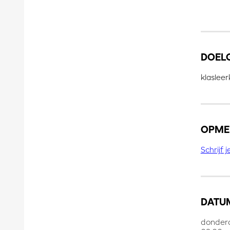
DOEL
klaslee
OPME
Schrijf 
DATUM
donderd