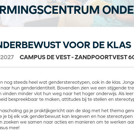
RMINGSCENTRUM ONDE
NDERBEWUST VOOR DE KLAS
-2027
CAMPUS DE VEST - ZANDPOORTVEST 60
en nog steeds heel wat genderstereotypen, ook in de klas. Jonge
naar hun genderidentiteit. Bovendien zien we een stijgende trend
en vinden minder vlot hun weg naar het hoger onderwijs. Als lee
eid bespreekbaar te maken, attitudes bij te stellen en stereot
nascholing ga je praktijkgericht aan de slag met het thema gen
oe je bij elk vak genderbewust kan lesgeven en hoe stereotypen 
n zoeken we samen naar acties en manieren om te werken aan g
asus mee!