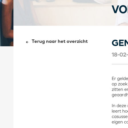
VO
GE
Terug naar het overzicht
18-02
Er geld
op zoek 
zitten 
geaardh
In deze 
leert h
casusse
eigen c