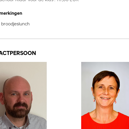
pmerkingen
f broodjeslunch
ACTPERSOON