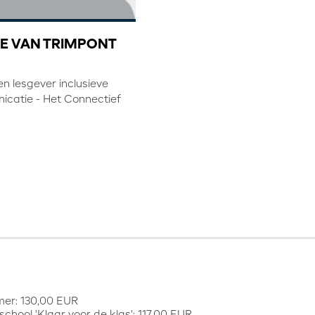
RE VAN TRIMPONT
n lesgever inclusieve
catie - Het Connectief
er: 130,00 EUR
school 'Klaar voor de klas': 117,00 EUR