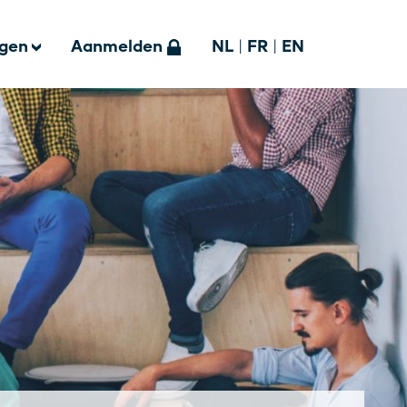
ngen
Aanmelden
NL
|
FR
|
EN