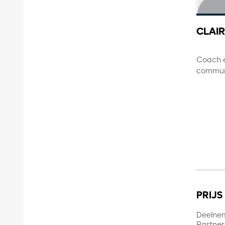
CLAI
Coach e
communi
PRIJS
Deelnem
Partner