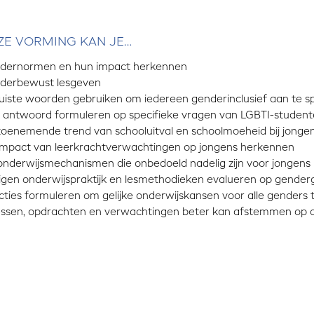
ZE VORMING KAN JE…
dernormen en hun impact herkennen
derbewust lesgeven
juiste woorden gebruiken om iedereen genderinclusief aan te s
 antwoord formuleren op specifieke vragen van LGBTI-studen
toenemende trend van schooluitval en schoolmoeheid bij jongen
impact van leerkrachtverwachtingen op jongens herkennen
onderwijsmechanismen die onbedoeld nadelig zijn voor jongen
eigen onderwijspraktijk en lesmethodieken evalueren op genderg
acties formuleren om gelijke onderwijskansen voor alle genders 
lessen, opdrachten en verwachtingen beter kan afstemmen op de v