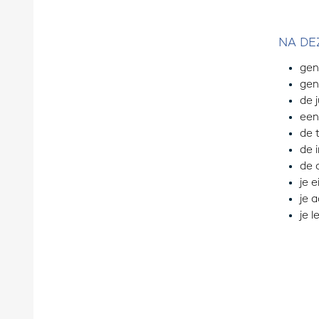
NA DE
gen
gen
de 
een
de 
de 
de 
je 
je 
je 