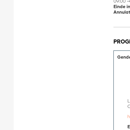
09:00 ⇾
Einde i
Annulat
PRO
Gende
L
C
h
E