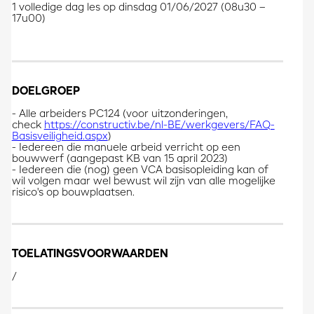
1 volledige dag les op dinsdag 01/06/2027 (08u30 –
17u00)
DOELGROEP
- Alle arbeiders PC124 (voor uitzonderingen,
check
https://constructiv.be/nl-BE/werkgevers/FAQ-
Basisveiligheid.aspx
)
- Iedereen die manuele arbeid verricht op een
bouwwerf (aangepast KB van 15 april 2023)
- Iedereen die (nog) geen VCA basisopleiding kan of
wil volgen maar wel bewust wil zijn van alle mogelijke
risico's op bouwplaatsen.
TOELATINGSVOORWAARDEN
/