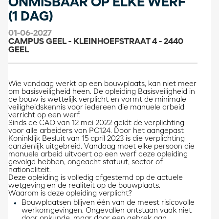
ONMISBAAR OP ELKE WERF
(1 DAG)
01-06-2027
CAMPUS GEEL - KLEINHOEFSTRAAT 4 - 2440
GEEL
Wie vandaag werkt op een bouwplaats, kan niet meer
om basisveiligheid heen. De opleiding Basisveiligheid in
de bouw is wettelijk verplicht en vormt de minimale
veiligheidskennis voor iedereen die manuele arbeid
verricht op een werf.
Sinds de CAO van 12 mei 2022 geldt de verplichting
voor alle arbeiders van PC124. Door het aangepast
Koninklijk Besluit van 15 april 2023 is die verplichting
aanzienlijk uitgebreid. Vandaag moet elke persoon die
manuele arbeid uitvoert op een werf deze opleiding
gevolgd hebben, ongeacht statuut, sector of
nationaliteit.
Deze opleiding is volledig afgestemd op de actuele
wetgeving en de realiteit op de bouwplaats.
Waarom is deze opleiding verplicht?
Bouwplaatsen blijven één van de meest risicovolle
werkomgevingen. Ongevallen ontstaan vaak niet
door onkunde, maar door een gebrek aan