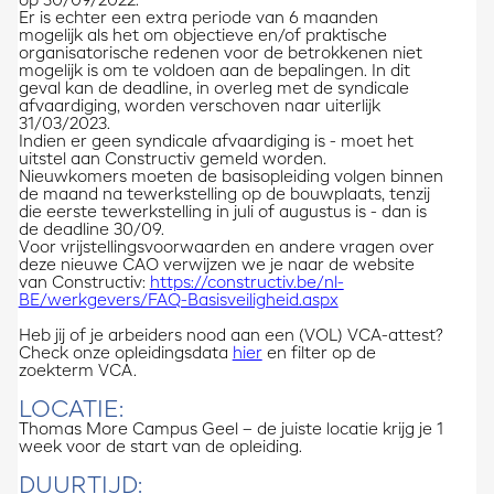
op 30/09/2022.
Er is echter een extra periode van 6 maanden
mogelijk als het om objectieve en/of praktische
organisatorische redenen voor de betrokkenen niet
mogelijk is om te voldoen aan de bepalingen. In dit
geval kan de deadline, in overleg met de syndicale
afvaardiging, worden verschoven naar uiterlijk
31/03/2023.
Indien er geen syndicale afvaardiging is - moet het
uitstel aan Constructiv gemeld worden.
Nieuwkomers moeten de basisopleiding volgen binnen
de maand na tewerkstelling op de bouwplaats, tenzij
die eerste tewerkstelling in juli of augustus is - dan is
de deadline 30/09.
Voor vrijstellingsvoorwaarden en andere vragen over
deze nieuwe CAO verwijzen we je naar de website
van Constructiv:
https://constructiv.be/nl-
BE/werkgevers/FAQ-Basisveiligheid.aspx
Heb jij of je arbeiders nood aan een (VOL) VCA-attest?
Check onze opleidingsdata
hier
en filter op de
zoekterm VCA.
LOCATIE:
Thomas More Campus Geel – de juiste locatie krijg je 1
week voor de start van de opleiding.
DUURTIJD: