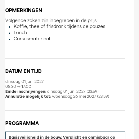
OPMERKINGEN
Volgende zaken zijn inbegrepen in de prijs:
Koffie, thee of frisdrank tijdens de pauzes
Lunch
Cursusmateriaal
DATUM EN TIJD
dinsdag 01 juni 2027
08:30 ⇾ 17:00
Einde inschrijvingen:
dinsdag 01 juni 2027 (23:59)
Annulatie mogelijk tot:
woensdag 26 mei 2027 (23:59)
PROGRAMMA
Basisveiligheid in de bouw. Verplicht en onmisbaar op