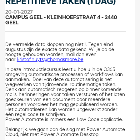
REPETITIEVE TAKEN (1 DAG)
20-01-2027
CAMPUS GEEL - KLEINHOEFSTRAAT 4 - 2440
GEEL
De vermelde data kloppen nog niet!!!. Tegen eind
augustus zijn de exacte data gekend. Wil je op de
hoogte gehouden worden, mail dan even
naar
kristof.nuyts@thomasmore.be
In deze introductiecursus leert u hoe u in de O365
omgeving automatische processen of workflows kan
aanmaken. Doel van deze automatisering is het
wegwerken van tijdrovende, routinematige taken.
Denk aan automatisch reageren op binnenkomende
mails, herinneringen voor taken versturen of het laten
goedkeuren van een document door meerdere
personen vooraleer het mag gepubliceerd worden.
Het automatiseren kan worden uitgewerkt zonder
één regel code te schrijven.
Power Automate is immers een Low Code applicatie.
Belangrijk: we gaan aan de slag met Power Automate
Cloud, niét met Power Automate Desktop.