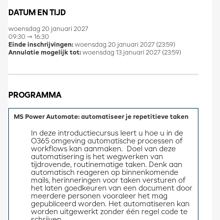
DATUM EN TIJD
woensdag 20 januari 2027
09:30 ⇾ 16:30
Einde inschrijvingen:
woensdag 20 januari 2027 (23:59)
Annulatie mogelijk tot:
woensdag 13 januari 2027 (23:59)
PROGRAMMA
MS Power Automate: automatiseer je repetitieve taken
In deze introductiecursus leert u hoe u in de 
O365 omgeving automatische processen of 
workflows kan aanmaken.  Doel van deze 
automatisering is het wegwerken van 
tijdrovende, routinematige taken. Denk aan 
automatisch reageren op binnenkomende 
mails, herinneringen voor taken versturen of 
het laten goedkeuren van een document door 
meerdere personen vooraleer het mag 
gepubliceerd worden. Het automatiseren kan 
worden uitgewerkt zonder één regel code te 
schrijven.