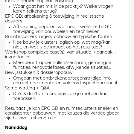
Intro + herkenning van valkuilen
Waar gaat het mis in de praktijk? Welke vragen
keren telkens terug?
EPC GD: afbakening & toewijzing in realistische
dossiers
Afbakening bepalen, wat hoort wel/niet bij GD,
toewijzing van bouwdelen en technieken.
Ruimteclusters: regels, opbouw en typische fouten
Hoe bouw je clusters logisch op, wat mag/kan
niet, en wat is de impact op het resultaat?
Workshop complexe case(s): van situatie → aanpak →
invoerlogica
Meerdere trappenhallen/sectoren, gemengde
functies, renovatiefases, afwijkende situaties…
Bewijsstukken & dossieropbouw
Omgaan met ontbrekende/tegenstrijdige info,
correct documenteren volgens Inspectieprotocol.
Samenvatting + Q&A
Do’s & don’ts + takeaways die je meteen kan
toepassen.
Resultaat: je kan EPC GD en ruimteclusters sneller en
consistenter opbouwen, met keuzes die verdedigbaar
zijn bij kwaliteitscontrole
Namiddag