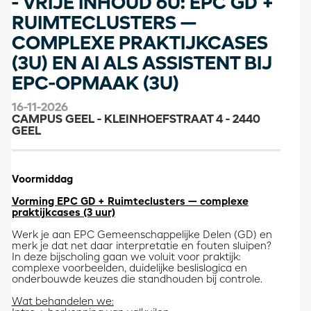
- VRIJE INHOUD 6U: EPC GD +
RUIMTECLUSTERS —
COMPLEXE PRAKTIJKCASES
(3U) EN AI ALS ASSISTENT BIJ
EPC-OPMAAK (3U)
16-11-2026
CAMPUS GEEL - KLEINHOEFSTRAAT 4 - 2440
GEEL
Voormiddag
Vorming EPC GD + Ruimteclusters — complexe
praktijkcases (3 uur)
Werk je aan EPC Gemeenschappelijke Delen (GD) en
merk je dat net daar interpretatie en fouten sluipen?
In deze bijscholing gaan we voluit voor praktijk:
complexe voorbeelden, duidelijke beslislogica en
onderbouwde keuzes die standhouden bij controle.
Wat behandelen we: