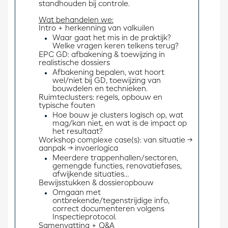
standhouden bij controle.
Wat behandelen we:
Intro + herkenning van valkuilen 
Waar gaat het mis in de praktijk?
Welke vragen keren telkens terug?
EPC GD: afbakening & toewijzing in 
realistische dossiers 
Afbakening bepalen, wat hoort
wel/niet bij GD, toewijzing van
bouwdelen en technieken.
Ruimteclusters: regels, opbouw en 
typische fouten 
Hoe bouw je clusters logisch op, wat
mag/kan niet, en wat is de impact op
het resultaat?
Workshop complexe case(s): van situatie → 
aanpak → invoerlogica 
Meerdere trappenhallen/sectoren,
gemengde functies, renovatiefases,
afwijkende situaties…
Bewijsstukken & dossieropbouw 
Omgaan met
ontbrekende/tegenstrijdige info,
correct documenteren volgens
Inspectieprotocol.
Samenvatting + Q&A 