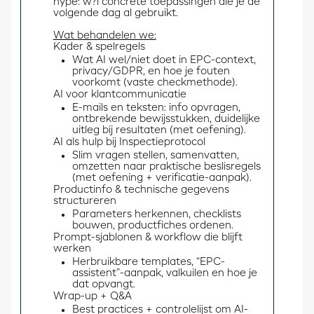
hype: w?l concrete toepassingen die je de 
volgende dag al gebruikt.
Wat behandelen we:
Kader & spelregels 
Wat AI wel/niet doet in EPC-context,
privacy/GDPR, en hoe je fouten
voorkomt (vaste checkmethode).
AI voor klantcommunicatie 
E-mails en teksten: info opvragen,
ontbrekende bewijsstukken, duidelijke
uitleg bij resultaten (met oefening).
AI als hulp bij Inspectieprotocol 
Slim vragen stellen, samenvatten,
omzetten naar praktische beslisregels
(met oefening + verificatie-aanpak).
Productinfo & technische gegevens 
structureren 
Parameters herkennen, checklists
bouwen, productfiches ordenen.
Prompt-sjablonen & workflow die blijft 
werken 
Herbruikbare templates, “EPC-
assistent”-aanpak, valkuilen en hoe je
dat opvangt.
Wrap-up + Q&A 
Best practices + controlelijst om AI-