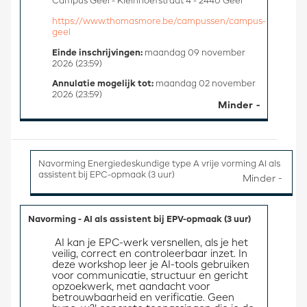
Campus Geel - Kleinhoefstraat 4 - 2440 Geel
https://www.thomasmore.be/campussen/campus-
geel
Einde inschrijvingen:
maandag 09 november
2026 (23:59)
Annulatie mogelijk tot:
maandag 02 november
2026 (23:59)
Minder
Navorming Energiedeskundige type A vrije vorming AI als
assistent bij EPC-opmaak (3 uur)
Navorming - AI als assistent bij EPV-opmaak (3 uur)
 AI kan je EPC-werk versnellen, als je het 
veilig, correct en controleerbaar inzet. In 
deze workshop leer je AI-tools gebruiken 
voor communicatie, structuur en gericht 
opzoekwerk, met aandacht voor 
betrouwbaarheid en verificatie. Geen 