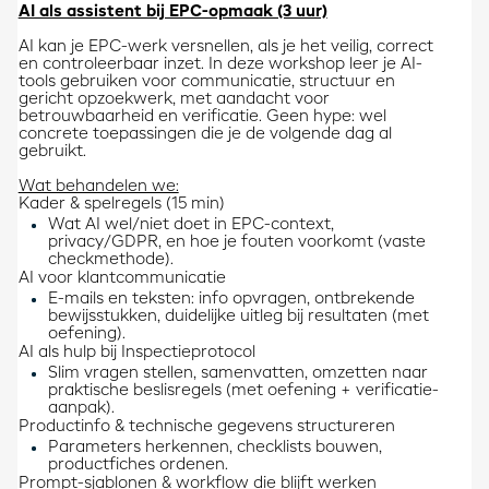
AI als assistent bij EPC-opmaak (3 uur)
AI kan je EPC-werk versnellen, als je het veilig, correct
en controleerbaar inzet. In deze workshop leer je AI-
tools gebruiken voor communicatie, structuur en
gericht opzoekwerk, met aandacht voor
betrouwbaarheid en verificatie. Geen hype: wel
concrete toepassingen die je de volgende dag al
gebruikt.
Wat behandelen we:
Kader & spelregels (15 min)
Wat AI wel/niet doet in EPC-context,
privacy/GDPR, en hoe je fouten voorkomt (vaste
checkmethode).
AI voor klantcommunicatie
E-mails en teksten: info opvragen, ontbrekende
bewijsstukken, duidelijke uitleg bij resultaten (met
oefening).
AI als hulp bij Inspectieprotocol
Slim vragen stellen, samenvatten, omzetten naar
praktische beslisregels (met oefening + verificatie-
aanpak).
Productinfo & technische gegevens structureren
Parameters herkennen, checklists bouwen,
productfiches ordenen.
Prompt-sjablonen & workflow die blijft werken