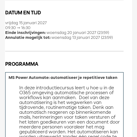
DATUM EN TIJD
vrijdag 15 januari 2027
09:30 ⇾ 16:30
Einde inschrijvingen:
woensdag 20 januari 2027 (23:59)
Annulatie mogelijk tot:
woensdag 13 januari 2027 (23:59)
PROGRAMMA
MS Power Automate: automatiseer je repetitieve taken
In deze introductiecursus leert u hoe u in de 
O365 omgeving automatische processen of 
workflows kan aanmaken.  Doel van deze 
automatisering is het wegwerken van 
tijdrovende, routinematige taken. Denk aan 
automatisch reageren op binnenkomende 
mails, herinneringen voor taken versturen of 
het laten goedkeuren van een document door 
meerdere personen vooraleer het mag 
gepubliceerd worden. Het automatiseren kan 
worden uitgewerkt zonder één regel code te 