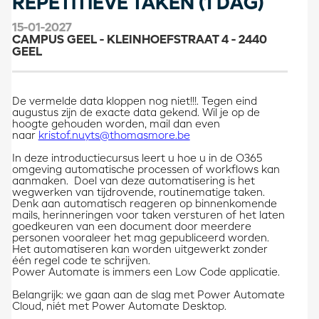
REPETITIEVE TAKEN (1 DAG)
15-01-2027
CAMPUS GEEL - KLEINHOEFSTRAAT 4 - 2440
GEEL
De vermelde data kloppen nog niet!!!. Tegen eind
augustus zijn de exacte data gekend. Wil je op de
hoogte gehouden worden, mail dan even
naar
kristof.nuyts@thomasmore.be
In deze introductiecursus leert u hoe u in de O365
omgeving automatische processen of workflows kan
aanmaken. Doel van deze automatisering is het
wegwerken van tijdrovende, routinematige taken.
Denk aan automatisch reageren op binnenkomende
mails, herinneringen voor taken versturen of het laten
goedkeuren van een document door meerdere
personen vooraleer het mag gepubliceerd worden.
Het automatiseren kan worden uitgewerkt zonder
één regel code te schrijven.
Power Automate is immers een Low Code applicatie.
Belangrijk: we gaan aan de slag met Power Automate
Cloud, niét met Power Automate Desktop.