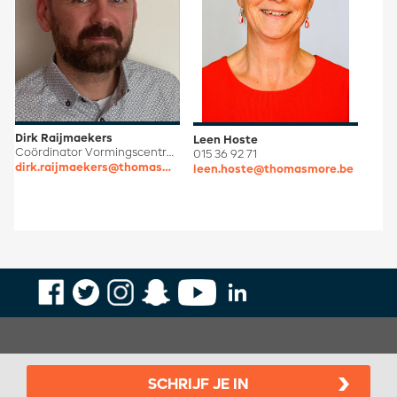
Dirk Raijmaekers
Leen Hoste
Coördinator Vormingscentrum Onderwijs Mechelen
015 36 92 71
dirk.raijmaekers@thomasmore.be
leen.hoste@thomasmore.be
SCHRIJF JE IN