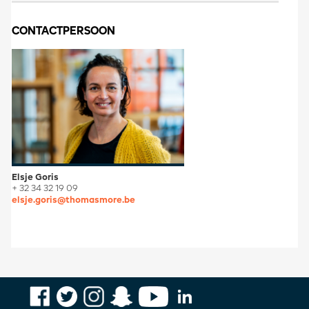
CONTACTPERSOON
Elsje Goris
+ 32 34 32 19 09
elsje.goris@thomasmore.be