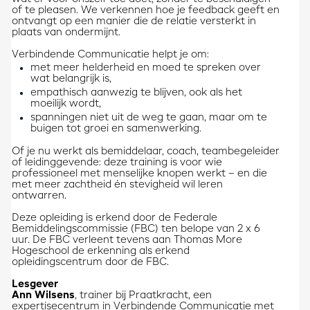
of te pleasen. We verkennen hoe je feedback geeft en
ontvangt op een manier die de relatie versterkt in
plaats van ondermijnt.
Verbindende Communicatie helpt je om:
met meer helderheid en moed te spreken over
wat belangrijk is,
empathisch aanwezig te blijven, ook als het
moeilijk wordt,
spanningen niet uit de weg te gaan, maar om te
buigen tot groei en samenwerking.
Of je nu werkt als bemiddelaar, coach, teambegeleider
of leidinggevende: deze training is voor wie
professioneel met menselijke knopen werkt – en die
met meer zachtheid én stevigheid wil leren
ontwarren.
Deze opleiding is erkend door de Federale
Bemiddelingscommissie (FBC) ten belope van 2 x 6
uur. De FBC verleent tevens aan Thomas More
Hogeschool de erkenning als erkend
opleidingscentrum door de FBC.
Lesgever
Ann Wilsens
, trainer bij Praatkracht, een
expertisecentrum in Verbindende Communicatie met