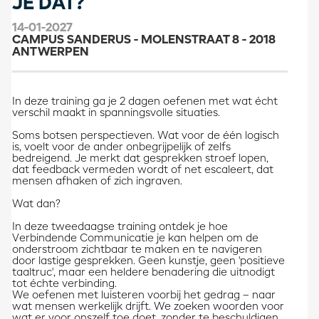
JE DAT?
14-01-2027
CAMPUS SANDERUS - MOLENSTRAAT 8 - 2018
ANTWERPEN
In deze training ga je 2 dagen oefenen met wat écht
verschil maakt in spanningsvolle situaties.
Soms botsen perspectieven. Wat voor de één logisch
is, voelt voor de ander onbegrijpelijk of zelfs
bedreigend. Je merkt dat gesprekken stroef lopen,
dat feedback vermeden wordt of net escaleert, dat
mensen afhaken of zich ingraven.
Wat dan?
In deze tweedaagse training ontdek je hoe
Verbindende Communicatie je kan helpen om de
onderstroom zichtbaar te maken en te navigeren
door lastige gesprekken. Geen kunstje, geen 'positieve
taaltruc', maar een heldere benadering die uitnodigt
tot échte verbinding.
We oefenen met luisteren voorbij het gedrag – naar
wat mensen werkelijk drijft. We zoeken woorden voor
wat er voor onszelf toe doet, zonder te beschuldigen