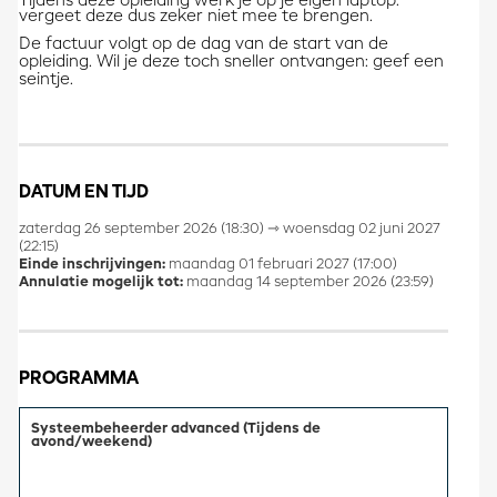
Tijdens deze opleiding werk je op je eigen laptop:
vergeet deze dus zeker niet mee te brengen.
De factuur volgt op de dag van de start van de
opleiding. Wil je deze toch sneller ontvangen: geef een
seintje.
DATUM EN TIJD
zaterdag 26 september 2026 (18:30) ⇾ woensdag 02 juni 2027
(22:15)
Einde inschrijvingen:
maandag 01 februari 2027 (17:00)
Annulatie mogelijk tot:
maandag 14 september 2026 (23:59)
PROGRAMMA
Systeembeheerder advanced (Tijdens de
avond/weekend)