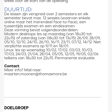
week voor de start van de opleiding.
DUURTIJD:
De lessen zijn verspreid over 2 semesters en elk
semester bevat max. 12 sessies (waarvan enkele
online maar het merendeel face-to-face), een
tussentijds examen en een eindexamen.
Deze vorming bevat volgendeonderdelen:
Modern desktops: les op maandag (van 18u30 tot
22u15) of zaterdag (van 08u30 tot 13u15) 26/09, 28/09,
05/10, 12/10, 24/10, 26/10, 16/11, 23/11, 07/12, 14/12. Niet
verplichte examens op 9/11 en 18/01.
Linux: les op woensdag 10/02, 17/02, 03/03, 10/03,
17/03, 24/03, 21/04, 28/04, 05/05, 12/05, 19/05, 02/06
telkens van 18u30 tot 22u15. Permanente evaluatie.
Contact
:
Meer info? Mail naar:
maarten.moonen@thomasmore.be
DOELGROEP