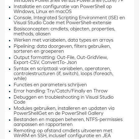
Windows PowerShell versus PowerShell (Core) 7+
Installatie en configuratie van PowerShell op
Windows, Linux en macOS
Console, Integrated Scripting Environment (ISE) en
Visual Studio Code met PowerShell-extensie
Basisconcepten: cmdlets, objecten, properties,
methods, aliasen
Werken met variabelen, data types en arrays
Pipelining: data doorgeven, filters gebruiken,
sorteren en groeperen
Output formatting: Out-File, Out-GridView,
Export-CSV, ConvertTo-Json
Syntax en scripttaal: variabelen, operatoren,
controlestructuren (if, switch), loops (foreach,
while)
Functies en parameters schrijven
Error handling: Try/Catch/Finally en Throw
Debuggen en troubleshooting in Visual Studio
Code
Modules gebruiken, installeren en updaten via
PowerShellGet en de PowerShell Gallery
Bestanden en mappen beheren, NTFS-permissies
aanpassen en rapporteren
Remoting: op afstand cmdlets uitvoeren met
WinRM en SSH, inclusief configuratie en JEA