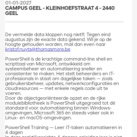
01-01-2027
CAMPUS GEEL - KLEINHOEFSTRAAT 4 - 2440
GEEL
De vermelde data kloppen nog niet!!!. Tegen eind
augustus zijn de exacte data gekend. Wil je op de
hoogte gehouden worden, mail dan even naar
kristof.nuyts@thomasmore.be
PowerShell is de krachtige command-line shell en
scripttaal van Microsoft, ontwikkeld om
systeembeheer en automatisering sneller en
consistenter te maken. Het stelt beheerders en IT-
professionals in staat om dagelijkse taken — zoals
gebruikersbeheer, updates, netwerkconfiguraties en
cloudresources — met enkele regels code uit te
voeren.
Door de objectgeoriënteerde opzet en de rijke
modulebibliotheek is PowerShell uitgegroeid tot dé
standaard voor automatisering binnen Windows-
omgevingen, Microsoft 365 én steeds vaker ook in
Linux- en macOS-omgevingen.
PowerShell Training — Leer IT-taken automatiseren in
4 dagen