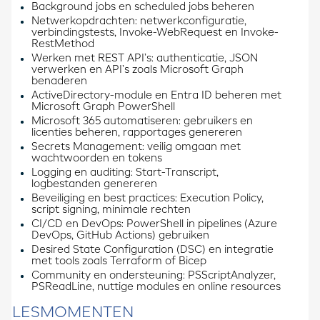
Background jobs en scheduled jobs beheren
Netwerkopdrachten: netwerkconfiguratie,
verbindingstests, Invoke-WebRequest en Invoke-
RestMethod
Werken met REST API’s: authenticatie, JSON
verwerken en API’s zoals Microsoft Graph
benaderen
ActiveDirectory-module en Entra ID beheren met
Microsoft Graph PowerShell
Microsoft 365 automatiseren: gebruikers en
licenties beheren, rapportages genereren
Secrets Management: veilig omgaan met
wachtwoorden en tokens
Logging en auditing: Start-Transcript,
logbestanden genereren
Beveiliging en best practices: Execution Policy,
script signing, minimale rechten
CI/CD en DevOps: PowerShell in pipelines (Azure
DevOps, GitHub Actions) gebruiken
Desired State Configuration (DSC) en integratie
met tools zoals Terraform of Bicep
Community en ondersteuning: PSScriptAnalyzer,
PSReadLine, nuttige modules en online resources
LESMOMENTEN