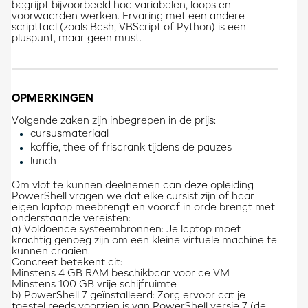
begrijpt bijvoorbeeld hoe variabelen, loops en
voorwaarden werken. Ervaring met een andere
scripttaal (zoals Bash, VBScript of Python) is een
pluspunt, maar geen must.
OPMERKINGEN
Volgende zaken zijn inbegrepen in de prijs:
cursusmateriaal
koffie, thee of frisdrank tijdens de pauzes
lunch
Om vlot te kunnen deelnemen aan deze opleiding
PowerShell vragen we dat elke cursist zijn of haar
eigen laptop meebrengt en vooraf in orde brengt met
onderstaande vereisten:
a) Voldoende systeembronnen: Je laptop moet
krachtig genoeg zijn om een kleine virtuele machine te
kunnen draaien.
Concreet betekent dit:
Minstens 4 GB RAM beschikbaar voor de VM
Minstens 100 GB vrije schijfruimte
b) PowerShell 7 geïnstalleerd: Zorg ervoor dat je
toestel reeds voorzien is van PowerShell versie 7 (de