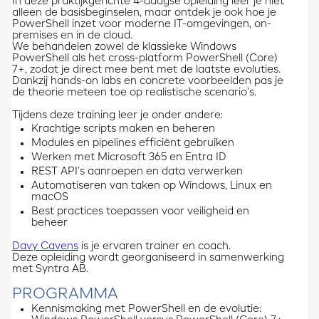
In deze praktijkgerichte 4-daagse opleiding leer je niet
alleen de basisbeginselen, maar ontdek je ook hoe je
PowerShell inzet voor moderne IT-omgevingen, on-
premises en in de cloud.
We behandelen zowel de klassieke Windows
PowerShell als het cross-platform PowerShell (Core)
7+, zodat je direct mee bent met de laatste evoluties.
Dankzij hands-on labs en concrete voorbeelden pas je
de theorie meteen toe op realistische scenario’s.
Tijdens deze training leer je onder andere:
Krachtige scripts maken en beheren
Modules en pipelines efficiënt gebruiken
Werken met Microsoft 365 en Entra ID
REST API’s aanroepen en data verwerken
Automatiseren van taken op Windows, Linux en
macOS
Best practices toepassen voor veiligheid en
beheer
Davy Cavens
is je ervaren trainer en coach.
Deze opleiding wordt georganiseerd in samenwerking
met Syntra AB.
PROGRAMMA
Kennismaking met PowerShell en de evolutie: