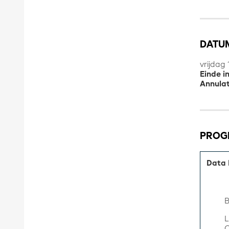
DATUM
vrijdag 
Einde i
Annulat
PRO
Data 
B
L
C