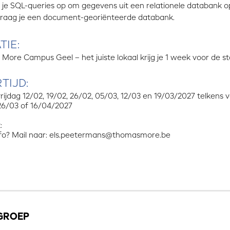
l je SQL-queries op om gegevens uit een relationele databank o
raag je een document-georiënteerde databank.
TIE:
ore Campus Geel – het juiste lokaal krijg je 1 week voor de sta
TIJD:
rijdag 12/02, 19/02, 26/02, 05/03, 12/03 en 19/03/2027 telkens 
 26/03 of 16/04/2027
:
fo? Mail naar: els.peetermans@thomasmore.be
GROEP