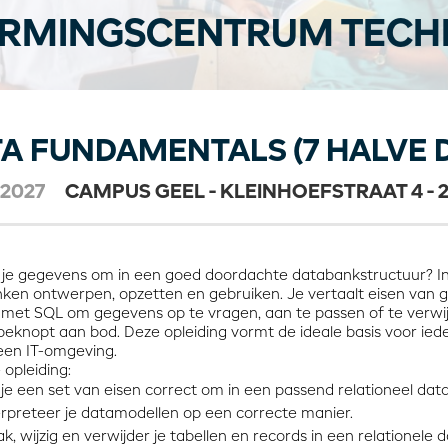
RMINGSCENTRUM TECHN
A FUNDAMENTALS (7 HALVE 
-2027
CAMPUS GEEL - KLEINHOEFSTRAAT 4 - 
 je gegevens om in een goed doordachte databankstructuur? In d
ken ontwerpen, opzetten en gebruiken. Je vertaalt eisen van g
met SQL om gegevens op te vragen, aan te passen of te ver
eknopt aan bod. Deze opleiding vormt de ideale basis voor iede
een IT-omgeving.
opleiding:
 je een set van eisen correct om in een passend relationeel dat
erpreteer je datamodellen op een correcte manier.
k, wijzig en verwijder je tabellen en records in een relationele 