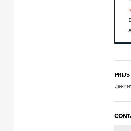
h
E
A
PRIJS
Deelne
CONT