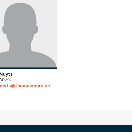
 Nuyts
74353
f.nuyts@thomasmore.be