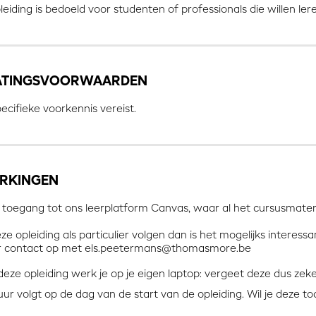
leiding is bedoeld voor studenten of professionals die willen l
ATINGSVOORWAARDEN
cifieke voorkennis vereist.
RKINGEN
t toegang tot ons leerplatform Canvas, waar al het cursusmateri
eze opleiding als particulier volgen dan is het mogelijks interes
r contact op met els.peetermans@thomasmore.be
deze opleiding werk je op je eigen laptop: vergeet deze dus zek
ur volgt op de dag van de start van de opleiding. Wil je deze to