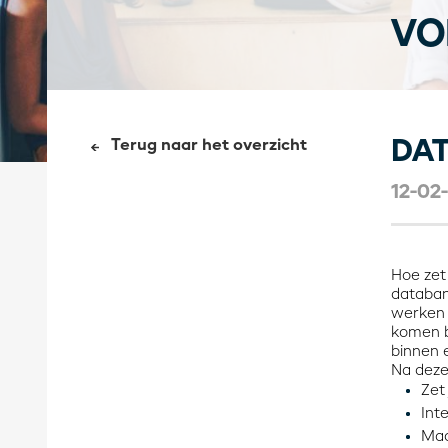
VO
DAT
Terug naar het overzicht
12-02
Hoe zet
databan
werken 
komen b
binnen 
Na deze 
Zet
Int
Maa