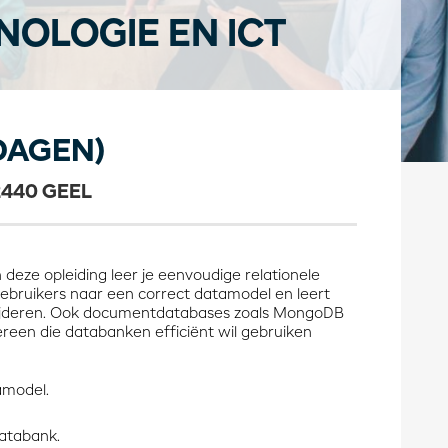
OLOGIE EN ICT
DAGEN)
2440 GEEL
eze opleiding leer je eenvoudige relationele
ebruikers naar een correct datamodel en leert
wijderen. Ook documentdatabases zoals MongoDB
reen die databanken efficiënt wil gebruiken
amodel.
databank.