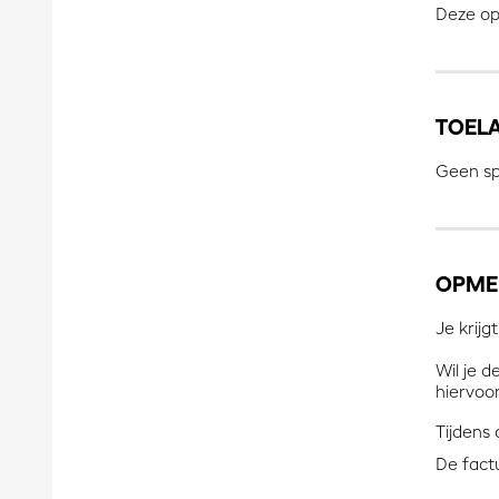
Deze op
TOEL
Geen spe
OPME
Je krijg
Wil je d
hiervoo
Tijdens 
De factu