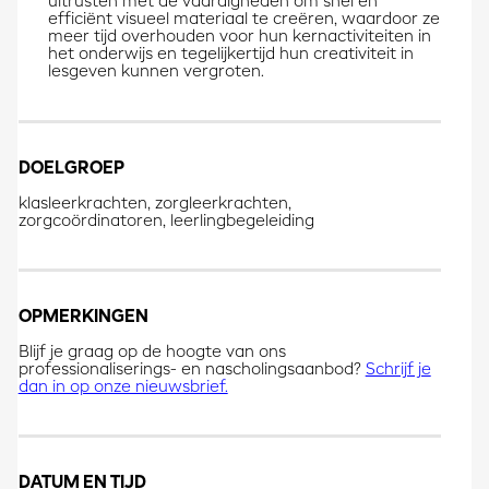
uitrusten met de vaardigheden om snel en
efficiënt visueel materiaal te creëren, waardoor ze
meer tijd overhouden voor hun kernactiviteiten in
het onderwijs en tegelijkertijd hun creativiteit in
lesgeven kunnen vergroten.
DOELGROEP
klasleerkrachten, zorgleerkrachten,
zorgcoördinatoren, leerlingbegeleiding
OPMERKINGEN
Blijf je graag op de hoogte van ons
professionaliserings- en nascholingsaanbod?
Schrijf je
dan in op onze nieuwsbrief.
DATUM EN TIJD