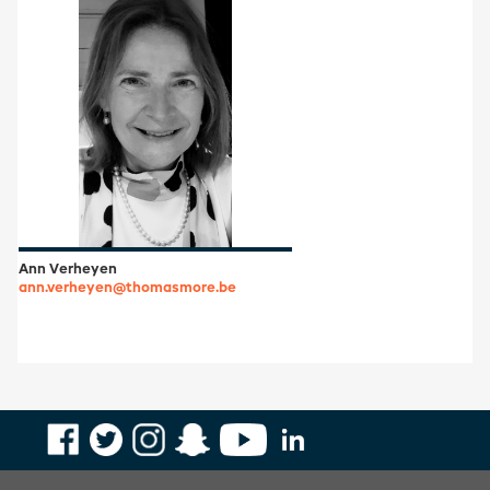
Ann Verheyen
ann.verheyen@thomasmore.be