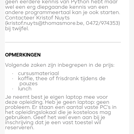
geen eerdere kennis van Python hebt maar
wel een erg diepgaande kennis van een
andere programmeertaal kan je ook starten.
Contacteer Kristof Nuyts
(kristof.nuyts@thomasmore.be, 0472/974353)
bij twijfel.
OPMERKINGEN
Volgende zaken zijn inbegrepen in de prijs:
cursusmateriaal
·
koffie, thee of frisdrank tijdens de
·
pauzes
lunch
·
Je neemt best je eigen laptop mee voor
deze opleiding. Heb je geen laptop: geen
probleem. Er staan een aantal vaste PC’s in
het opleidingslokaal die je kosteloos mag
gebruiken. Geef het wel even aan bij je
inschrijving dat je een vast toestel wil
reserveren.