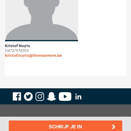
Kristof Nuyts
0472/974353
kristof.nuyts@thomasmore.be
SCHRIJF JE IN