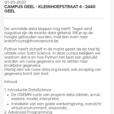
01-01-2027
CAMPUS GEEL - KLEINHOEFSTRAAT 4 - 2440
GEEL
De vermelde data kloppen nog niet!!!. Tegen eind
augustus zijn de exacte data gekend. Wil je op de
hoogte gehouden worden, mail dan even naar
kristof.nuyts@thomasmore.be
Python heeft zichzelf in de markt gezet als de taal bij
uitstek voor Data Science. In deze cursus bekijken we
waarom dat is en hoe Python het best kan gebruikt
worden om ruwe gegevens om te zetten naar
bruikbare gegevens.
Hierbij zien we ruwe data erg breed: ook scraping van
gegevens komt aan bod.
Inhoud:
1. Introductie DataScience
De OSEMN-cycle van propere data (obtain, scrub,
explore, model, interprete)
Installatie van een goeie werkomgeving, overzicht
virtual environment, anaconda, …
2. Advanced Programming