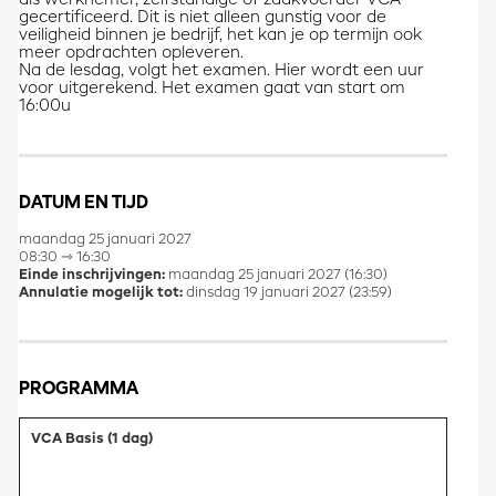
als werknemer, zelfstandige of zaakvoerder VCA-
gecertificeerd. Dit is niet alleen gunstig voor de
veiligheid binnen je bedrijf, het kan je op termijn ook
meer opdrachten opleveren.
Na de lesdag, volgt het examen. Hier wordt een uur
voor uitgerekend. Het examen gaat van start om
16:00u
DATUM EN TIJD
maandag 25 januari 2027
08:30 ⇾ 16:30
Einde inschrijvingen:
maandag 25 januari 2027 (16:30)
Annulatie mogelijk tot:
dinsdag 19 januari 2027 (23:59)
PROGRAMMA
VCA Basis (1 dag)