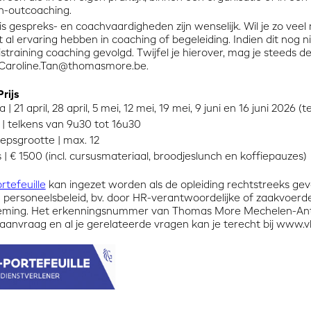
n-outcoaching.
is gespreks- en coachvaardigheden zijn wenselijk. Wil je zo veel 
t al ervaring hebben in coaching of begeleiding. Indien dit nog ni
istraining coaching
gevolgd. Twijfel je hierover, mag je steeds 
Caroline.Tan@thomasmore.be
.
rijs
 | 21 april, 28 april, 5 mei, 12 mei, 19 mei, 9 juni en 16 juni 2026 
 | telkens van 9u30 tot 16u30
epsgrootte | max. 12
s | € 1500 (incl. cursusmateriaal, broodjeslunch en koffiepauzes)
tefeuille
kan ingezet worden als de opleiding rechtstreeks g
n personeelsbeleid, bv. door HR-verantwoordelijke of zaakvoerd
ming. Het erkenningsnummer van Thomas More Mechelen-Antw
aanvraag en al je gerelateerde vragen kan je terecht bij
www.vl