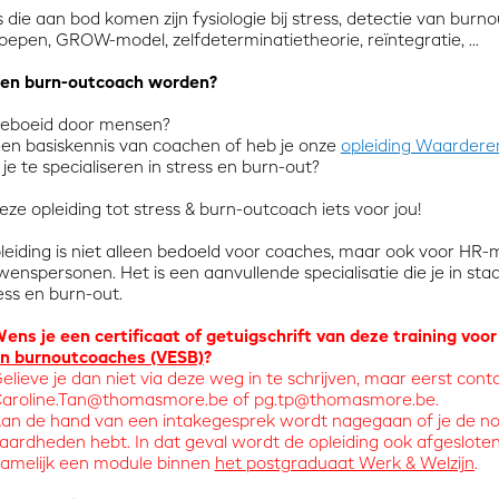
 die aan bod komen zijn fysiologie bij stress, detectie van bur
oepen, GROW-model, zelfdeterminatietheorie, reïntegratie, ...
 en burn-outcoach worden?
geboeid door mensen?
een basiskennis van coachen of heb je onze
opleiding Waarder
je te specialiseren in stress en burn-out?
eze opleiding tot stress & burn-outcoach iets voor jou!
leiding is niet alleen bedoeld voor coaches, maar ook voor HR-
wenspersonen. Het is een aanvullende specialisatie die je in s
ess en burn-out.
ens je een certificaat of getuigschrift van deze training voo
n burnoutcoaches (VESB)
?
elieve je dan niet via deze weg in te schrijven, maar eerst co
aroline.Tan@thomasmore.be
of
pg.tp@thomasmore.be
.
an de hand van een intakegesprek wordt nagegaan of je de nod
aardheden hebt. In dat geval wordt de opleiding ook afgeslote
amelijk een module binnen
het postgraduaat Werk & Welzijn
.