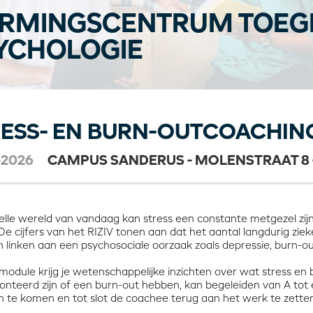
RMINGSCENTRUM TOEG
YCHOLOGIE
ESS- EN BURN-OUTCOACHING
-2026
CAMPUS SANDERUS - MOLENSTRAAT 8 
nelle wereld van vandaag kan stress een constante metgezel zi
De cijfers van het RIZIV tonen aan dat het aantal langdurig zieke
 linken aan een psychosociale oorzaak zoals depressie, burn-ou
module krijg je wetenschappelijke inzichten over wat stress en 
onteerd zijn of een burn-out hebben, kan begeleiden van A tot e
en te komen en tot slot de coachee terug aan het werk te zett