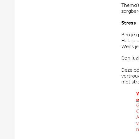
Thema’s
zorgber
Stress-
Ben je 
Heb je 
Wens je 
Dan is d
Deze op
vertrou
met str
W
e
G
C
A
v
n