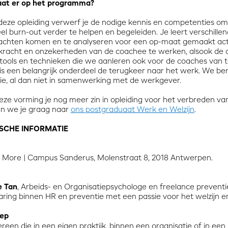
at er op het programma?
 deze opleiding verwerf je de nodige kennis en competenties 
el burn-out verder te helpen en begeleiden. Je leert verschi
lachten komen en te analyseren voor een op-maat gemaakt act
kracht en onzekerheden van de coachee te werken, alsook de 
e tools en technieken die we aanleren ook voor de coaches van t
t is een belangrijk onderdeel de terugkeer naar het werk. We be
tie, al dan niet in samenwerking met de werkgever.
ze vorming je nog meer zin in opleiding voor het verbreden van 
en we je graag naar
ons postgraduaat Werk en Welzijn
.
SCHE INFORMATIE
 More |
Campus Sanderus
, Molenstraat 8, 2018 Antwerpen.
e Tan
, Arbeids- en Organisatiepsychologe en freelance prevent
varing binnen HR en preventie met een passie voor het welzijn 
oep
ereen die in een eigen praktijk, binnen een organisatie of in een