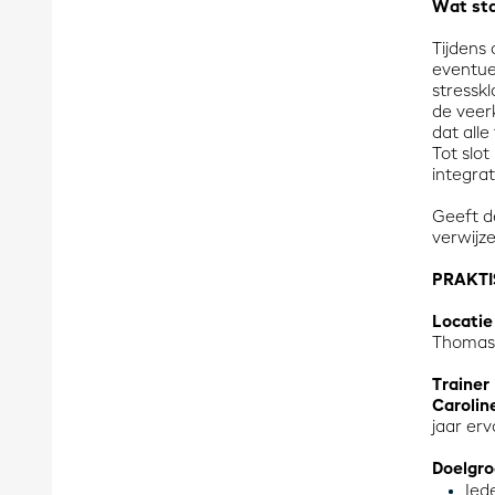
Wat sta
Tijdens
eventue
stressk
de veer
dat all
Tot slo
integra
Geeft de
verwijz
PRAKTI
Locatie
Thomas
Trainer
Carolin
jaar er
Doelgr
Ied