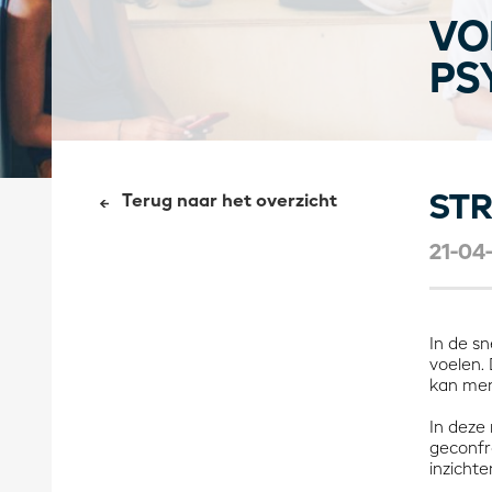
VO
PS
STR
Terug naar het overzicht
21-04
In de s
voelen. 
kan men
In deze 
geconfr
inzicht