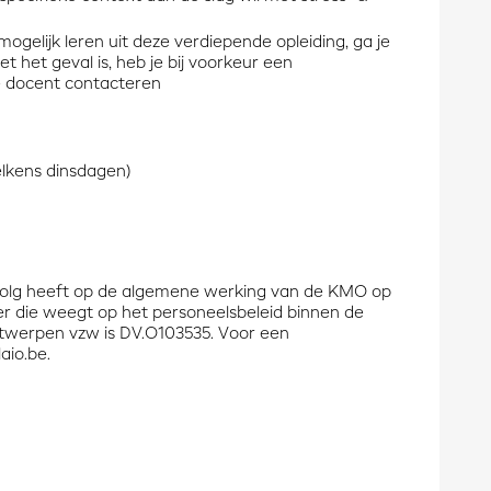
mogelijk leren uit deze verdiepende opleiding, ga je
et het geval is, heb je bij voorkeur
een
de docent contacteren
(telkens dinsdagen)
evolg heeft op de algemene werking van de KMO op
er die weegt op het personeelsbeleid binnen de
erpen vzw is DV.O103535. Voor een
aio.be
.