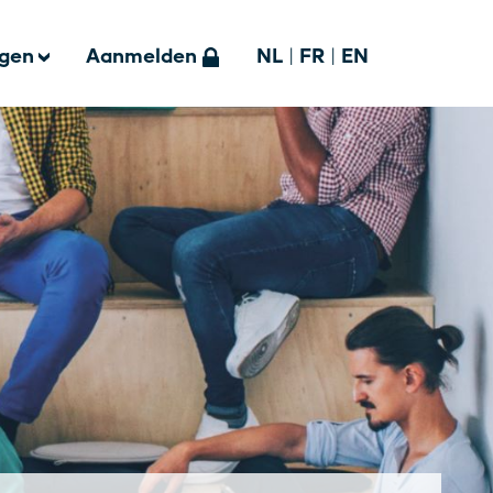
ngen
Aanmelden
NL
|
FR
|
EN