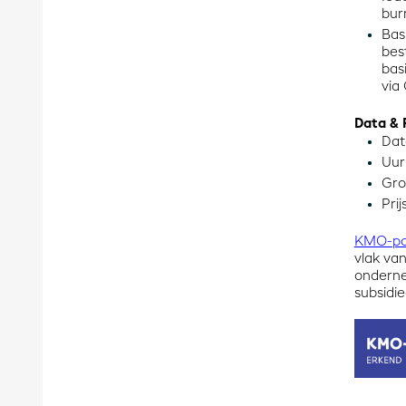
bur
Bas
bes
bas
via
Data & P
Data
Uur
Gro
Prij
KMO-por
vlak va
onderne
subsidie