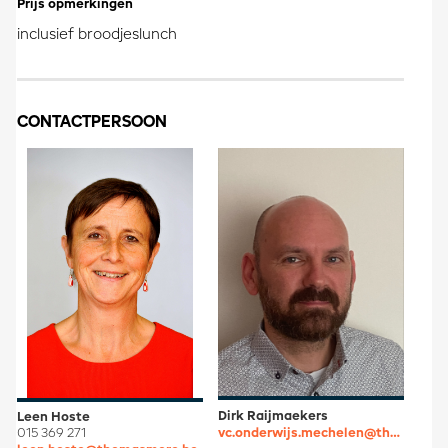
Prijs opmerkingen
inclusief broodjeslunch
CONTACTPERSOON
Dirk Raijmaekers
Leen Hoste
vc.onderwijs.mechelen@thomasmore.be
015 369 271