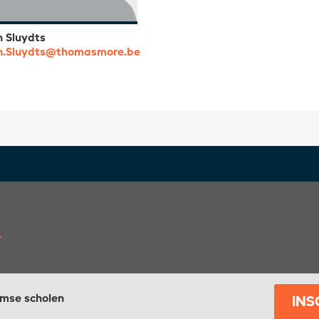
 Sluydts
n.Sluydts@thomasmore.be
amse scholen
INS