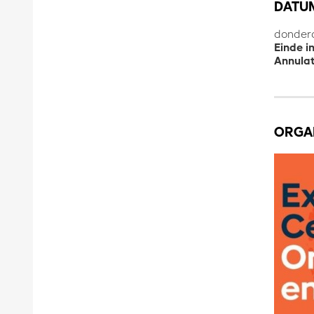
DATUM
donderd
Einde i
Annulat
ORGA