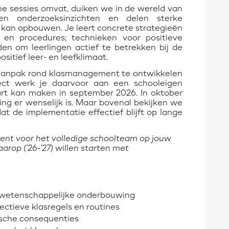
ine sessies omvat, duiken we in de wereld van
en onderzoeksinzichten en delen sterke
at kan opbouwen. Je leert concrete strategieën
s en procedures; technieken voor positieve
n om leerlingen actief te betrekken bij de
sitief leer- en leefklimaat.
aanpak rond klasmanagement te ontwikkelen
ject werk je daarvoor aan een schooleigen
art kan maken in september 2026. In oktober
ing er wenselijk is. Maar bovenal bekijken we
 de implementatie effectief blijft op lange
nt voor het volledige schoolteam op jouw
arop (’26-’27) willen starten met
n wetenschappelijke onderbouwing
ectieve klasregels en routines
ische consequenties