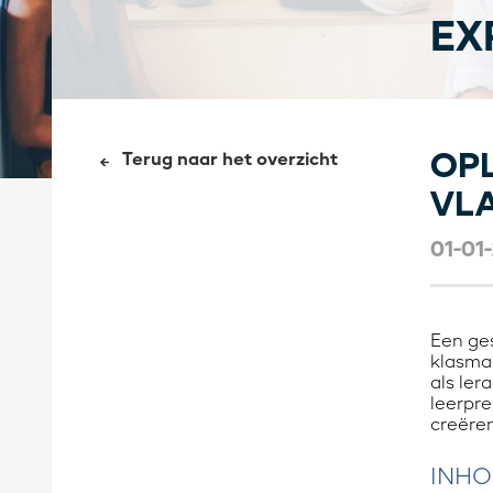
EX
OP
Terug naar het overzicht
VL
01-01
Een ges
klasman
als ler
leerpre
creëren
INH