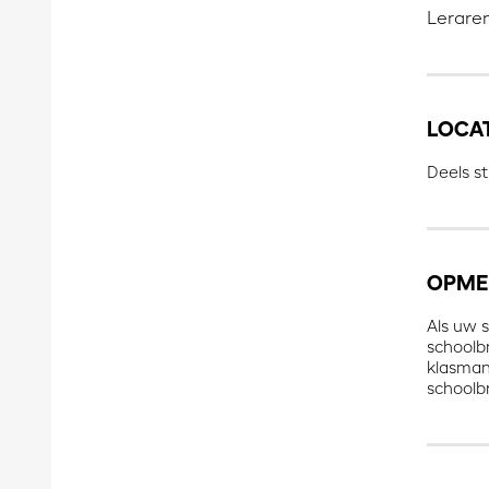
Leraren
LOCA
Deels s
OPME
Als uw s
schoolb
klasmana
schoolbr