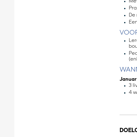
Met
Pra
De 
Een
VOOR
Ler
bo
Ped
(en
WAN
Januar
3 l
4 w
DOEL