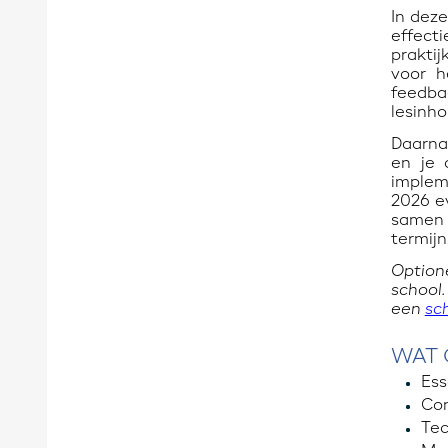
In deze
effec
praktij
voor h
feedba
lesinho
Daarna
en je 
implem
2026 ev
samen 
termijn
Option
school.
een
sc
WAT 
Ess
Con
Tec