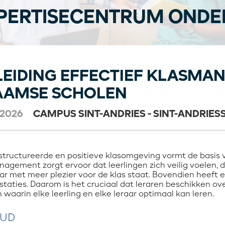
PERTISECENTRUM ONDER
LEIDING EFFECTIEF KLASMA
AAMSE SCHOLEN
-2026
CAMPUS SINT-ANDRIES - SINT-ANDRIES
tructureerde en positieve klasomgeving vormt de basis vo
agement zorgt ervoor dat leerlingen zich veilig voelen, dat
aar met meer plezier voor de klas staat. Bovendien heef
staties. Daarom is het cruciaal dat leraren beschikken o
 waarin elke leerling en elke leraar optimaal kan leren.
OUD