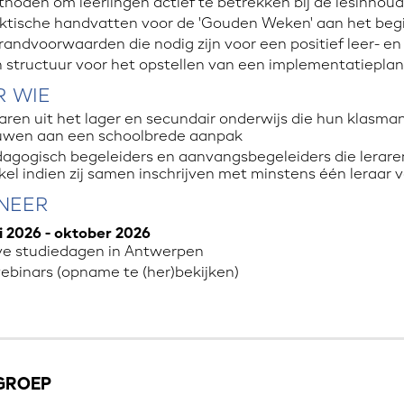
hoden om leerlingen actief te betrekken bij de lesinhou
ktische handvatten voor de 'Gouden Weken' aan het begi
randvoorwaarden die nodig zijn voor een positief leer- en
 structuur voor het opstellen van een implementatiepla
 WIE
aren uit het lager en secundair onderwijs die hun klasm
uwen aan een schoolbrede aanpak
agogisch begeleiders en aanvangsbegeleiders die lera
kel indien zij samen inschrijven met minstens één leraar 
NEER
i 2026 - oktober 2026
ive studiedagen in Antwerpen
ebinars
(opname te (her)bekijken)
GROEP