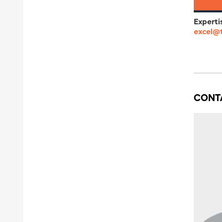
Experti
excel@
CONT