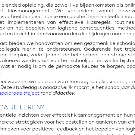
 blended opleiding, die zowel live bijeenkomsten als onl
tief klasmanagement. We vertrekken vanuit bewez
kvoorbeelden over hoe je een positief leer- en leefklima
et implementeren van effectieve klasregels, routine
ck en het bepalen van logische consequenties; methode
ud en inzicht in randvoorwaarden die bijdragen aan een po
ast bieden we handvatten om een gezamenlijke school
collega’s hierin te ondersteunen. Gedurende het tra
entatieplan, zodat je met de hele school een sterke st
alueren we de start van het schooljaar en welke bijstur
wat er nodig is om de gemaakte keuzes te borgen, opdat
.
eel voorzien we ook een vormingsdag rond klasmanageme
 Deze studiedag is noodzakelijk mocht je het schooljaar da
hoolbreed traject
rond didactiek.
GA JE LEREN?
entiële inzichten over effectief klasmanagement en hu
crete strategieën voor het opstellen en aanleren van eff
hnieken voor positieve feedback en het bepalen van log