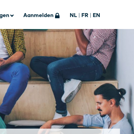
ngen
Aanmelden
NL
|
FR
|
EN