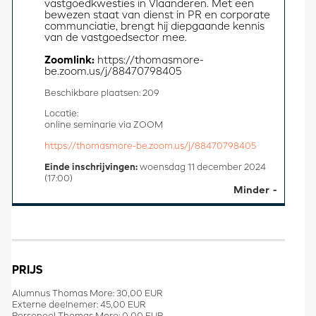
vastgoedkwesties in Vlaanderen. Met een 
bewezen staat van dienst in PR en corporate 
communciatie, brengt hij diepgaande kennis 
van de vastgoedsector mee.
Zoomlink: 
https://thomasmore-
be.zoom.us/j/88470798405 
Beschikbare plaatsen: 209
Locatie:
online seminarie via ZOOM
https://thomasmore-be.zoom.us/j/88470798405
Einde inschrijvingen:
woensdag 11 december 2024
(17:00)
Minder
PRIJS
Alumnus Thomas More: 30,00 EUR
Externe deelnemer: 45,00 EUR