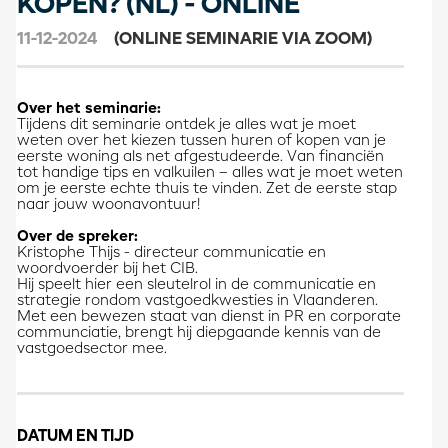
KOPEN? (NL) - ONLINE
11-12-2024
(ONLINE SEMINARIE VIA ZOOM)
Over het seminarie:
Tijdens dit seminarie ontdek je alles wat je moet
weten over het kiezen tussen huren of kopen van je
eerste woning als net afgestudeerde. Van financiën
tot handige tips en valkuilen – alles wat je moet weten
om je eerste echte thuis te vinden. Zet de eerste stap
naar jouw woonavontuur!
Over de spreker:
Kristophe Thijs - directeur communicatie en
woordvoerder bij het CIB.
Hij speelt hier een sleutelrol in de communicatie en
strategie rondom vastgoedkwesties in Vlaanderen.
Met een bewezen staat van dienst in PR en corporate
communciatie, brengt hij diepgaande kennis van de
vastgoedsector mee.
DATUM EN TIJD