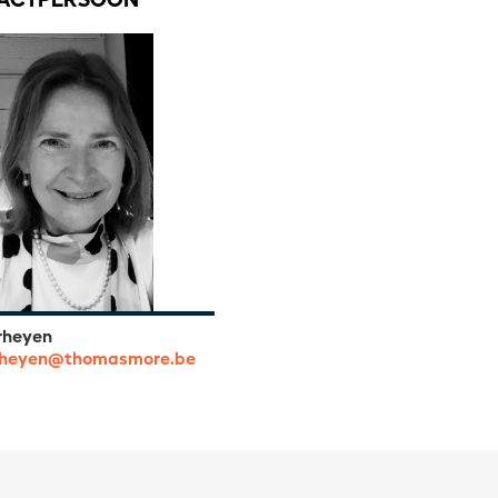
ACTPERSOON
rheyen
rheyen@thomasmore.be