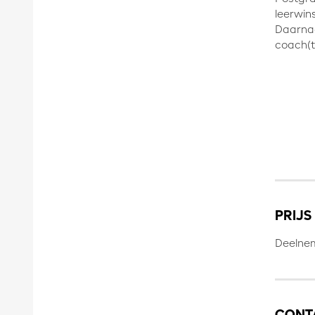
leerwins
Daarnaa
coach(tr
PRIJS
Deelnem