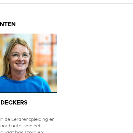
NTEN
 DECKERS
in de Lerarenopleiding en
coördinator van het
duaat basiszorg en