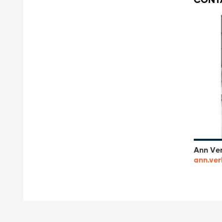
CONT
Ann Ve
ann.ve