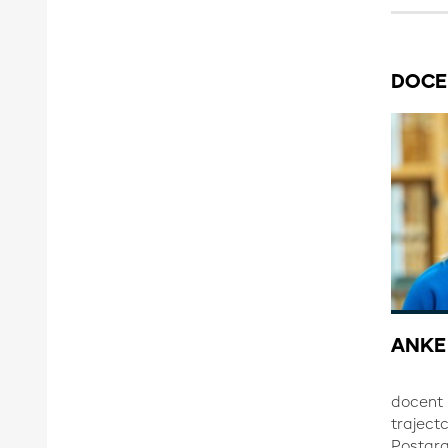
DOCE
ANKE
docent 
traject
Postgra