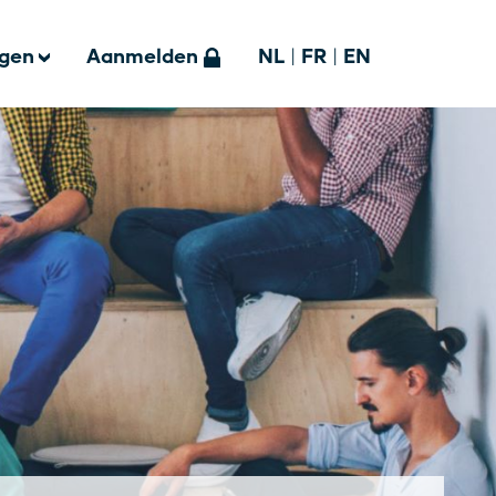
ngen
Aanmelden
NL
|
FR
|
EN