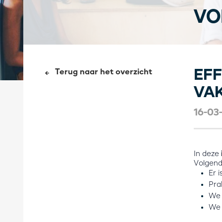
VO
EFF
Terug naar het overzicht
VA
16-03
In deze
Volgend
Er 
Pra
We 
We 