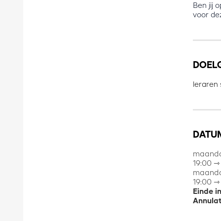
Ben jij 
voor de
DOEL
leraren
DATUM
maanda
19:00 ⇾
maandag
19:00 ⇾
Einde i
Annulat