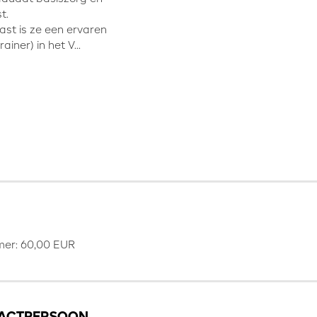
t.
st is ze een ervaren
ainer) in het V...
er: 60,00 EUR