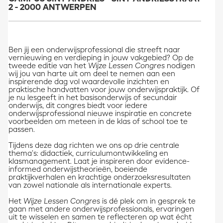
2 - 2000 ANTWERPEN
Ben jij een onderwijsprofessional die streeft naar
vernieuwing en verdieping in jouw vakgebied? Op de
tweede editie van het
Wijze Lessen Congres
nodigen
wij jou van harte uit om deel te nemen aan een
inspirerende dag vol waardevolle inzichten en
praktische handvatten voor jouw onderwijspraktijk. Of
je nu lesgeeft in het basisonderwijs of secundair
onderwijs, dit congres biedt voor iedere
onderwijsprofessional nieuwe inspiratie en concrete
voorbeelden om meteen in de klas of school toe te
passen.
Tijdens deze dag richten we ons op drie centrale
thema’s: didactiek, curriculumontwikkeling en
klasmanagement. Laat je inspireren door evidence-
informed onderwijstheorieën, boeiende
praktijkverhalen en krachtige onderzoeksresultaten
van zowel nationale als internationale experts.
Het
Wijze Lessen Congres
is dé plek om in gesprek te
gaan met andere onderwijsprofessionals, ervaringen
uit te wisselen en samen te reflecteren op wat écht