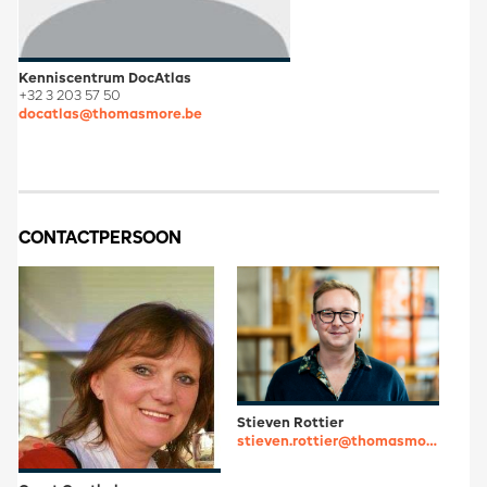
Kenniscentrum DocAtlas
+32 3 203 57 50
docatlas@thomasmore.be
CONTACTPERSOON
Stieven Rottier
stieven.rottier@thomasmore.be