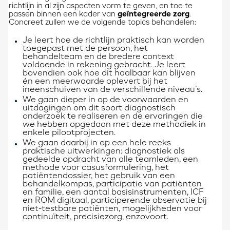
richtlijn in al zijn aspecten vorm te geven, en toe te
passen binnen een kader van
geïntegreerde zorg
.
Concreet zullen we de volgende topics behandelen:
Je leert hoe de richtlijn praktisch kan worden
toegepast met de persoon, het
behandelteam en de bredere context
voldoende in rekening gebracht. Je leert
bovendien ook hoe dit haalbaar kan blijven
én een meerwaarde oplevert bij het
ineenschuiven van de verschillende niveau’s.
We gaan dieper in op de voorwaarden en
uitdagingen om dit soort diagnostisch
onderzoek te realiseren en de ervaringen die
we hebben opgedaan met deze methodiek in
enkele pilootprojecten.
We gaan daarbij in op een hele reeks
praktische uitwerkingen: diagnostiek als
gedeelde opdracht van alle teamleden, een
methode voor casusformulering, het
patiëntendossier, het gebruik van een
behandelkompas, participatie van patiënten
en familie, een aantal basisinstrumenten, ICF
en ROM digitaal, participerende observatie bij
niet-testbare patiënten, mogelijkheden voor
continuïteit, precisiezorg, enzovoort.